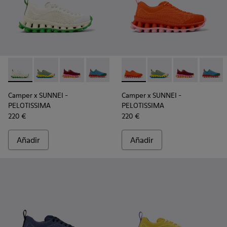
Camper x SUNNEI - PELOTISSIMA - K201776-008 - Sneakers de
Camper x SUNNEI - PELOTISSIMA - K201776-012 - Sneak
Camper x SUNNEI - PELOTISSIMA - K201776-011 
Camper x SUNNEI - PELOTISSIMA - K2017
Camper x SUNNEI - PELOTISSIMA 
Camper x SUNNEI - PELOTISSIM
Camper x SUNNEI - PELOT
Camper x SUNNEI - PEL
Camper x SUNNEI -
Camper x SUNNE
Camper x 
Camper 
Cam
Camper x SUNNEI -
Camper x SUNNEI -
PELOTISSIMA
PELOTISSIMA
220 €
220 €
Añadir
Añadir