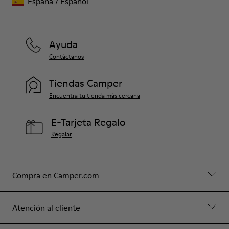
España
/
Español
Ayuda
Contáctanos
Tiendas Camper
Encuentra tu tienda más cercana
E-Tarjeta Regalo
Regalar
Compra en Camper.com
Atención al cliente