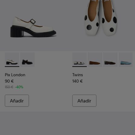
Pix London - K201876-002 - Mocasines de piel blancos para 
Pix London - K201876-001
Twins - K201253-049 - Bailari
Twins - K201253-058
Twins - K2012
Twins -
Pix London
Twins
90 €
140 €
150 €
-40%
Añadir
Añadir