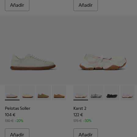
Añadir
Añadir
Pelotas Soller - K201668-004 - Zapatillas blancas de piel par
Pelotas Soller - K201668-018
Pelotas Soller - K201668-017
Pelotas Soller - K201668-015
Pelotas Soller - K201668-006
Karst 2 - K201923-003 - Zapati
Pelotas Soller - K20166
Karst 2 - K201923-004
Pelotas Soller -
Karst 2 - K201
Pelotas So
Karst 2
Pelotas Soller
Karst 2
104 €
122 €
130 €
-20%
175 €
-30%
Añadir
Añadir