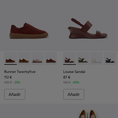
Runner Twentyfive - K201907-005 - Zapatillas de piel de serr
Runner Twentyfive - K201907-013
Runner Twentyfive - K201907-012
Runner Twentyfive - K201907-011
Runner Twentyfive - K201907-0
Louise Sandal - K201915-003 -
Runner Twentyfive - K201
Louise Sandal - K201
Runner Twentyfiv
Louise Sandal -
Runner Tw
Louise 
Ru
Runner Twentyfive
Louise Sandal
112 €
87 €
140 €
-20%
145 €
-40%
Añadir
Añadir