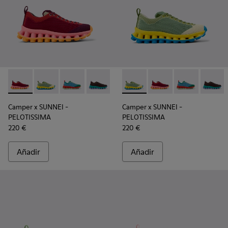
Camper x SUNNEI - PELOTISSIMA - K201776-011 - Sneakers tej
Camper x SUNNEI - PELOTISSIMA - K201776-012 - Sneak
Camper x SUNNEI - PELOTISSIMA - K201776-010 
Camper x SUNNEI - PELOTISSIMA - K2017
Camper x SUNNEI - PELOTISSIMA 
Camper x SUNNEI - PELOTISSIM
Camper x SUNNEI - PELOT
Camper x SUNNEI - PEL
Camper x SUNNEI -
Camper x SUNNE
Camper x 
Camper 
Cam
Camper x SUNNEI -
Camper x SUNNEI -
PELOTISSIMA
PELOTISSIMA
220 €
220 €
Añadir
Añadir