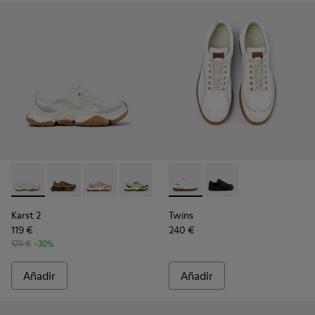
Karst 2 - K201837-009 - Zapatillas sin costuras de materiales
Karst 2 - K201837-010
Karst 2 - K201837-008
Karst 2 - K201837-003
Karst 2 - K201837-001
Twins - 27651-135 - Zapatos d
Twins - 27651-136
Karst 2
Twins
119 €
240 €
170 €
-30%
Añadir
Añadir