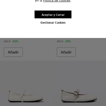
en la
Política de cookies
.
Aceptar y Cerrar
Right Nina - K201848-004 - Bailarinas de piel blancas para m
Right Nina - K201848-005
Right Nina - K201848-002
Right Nina - K201402-010 - Ba
Right Nina - K201402-
Right Nina - K
Right N
Gestionar Cookies
Right Nina
Right Nina
87 €
87 €
145 €
-40%
125 €
-30%
Añadir
Añadir