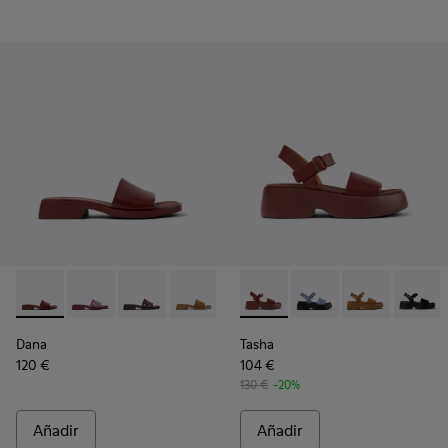
Dana - K201740-014 - Sandalias de piel burdeos para mujer.
Dana - K201740-015
Dana - K201740-013
Dana - K201740-011
Dana - K201740-008 - Sandalias 
Tasha - K201659-012 - Sandali
Dana - K201740-004
Tasha - K201659-015
Dana - K201740-
Tasha - K20165
Dana - K2
Tasha 
Dana
Tasha
120 €
104 €
130 €
-20%
Añadir
Añadir