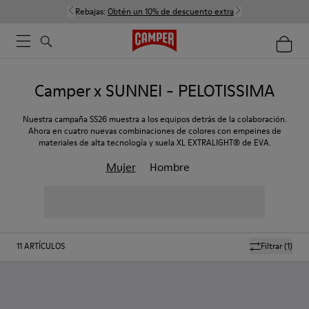
Rebajas:
Obtén un 10% de descuento extra
Camper x SUNNEI - PELOTISSIMA
Nuestra campaña SS26 muestra a los equipos detrás de la colaboración.
Ahora en cuatro nuevas combinaciones de colores con empeines de
materiales de alta tecnología y suela XL EXTRALIGHT® de EVA.
Mujer
Hombre
11
ARTÍCULOS
Filtrar
(1)