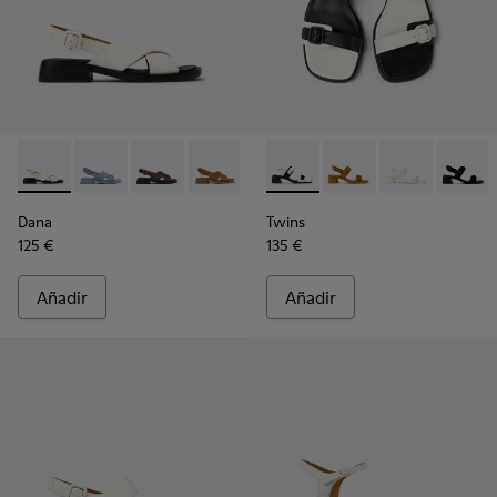
Dana - K201600-004 - Sandalias de piel blanca para mujer.
Dana - K201600-010
Dana - K201600-009
Dana - K201600-008
Dana - K201600-002
Twins - K201739-006 - Sandali
Twins - K201739-005
Twins - K20173
Twins -
Dana
Twins
125 €
135 €
Añadir
Añadir