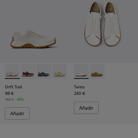
Drift Trail - K201872-001 - Zapatillas beige de materiales téc
Drift Trail - K201872-006
Drift Trail - K201872-004
Drift Trail - K201872-003
Twins - K201928-003 - Zapato
Twins - K201928-002
Drift Trail
Twins
98 €
240 €
140 €
-30%
Añadir
Añadir