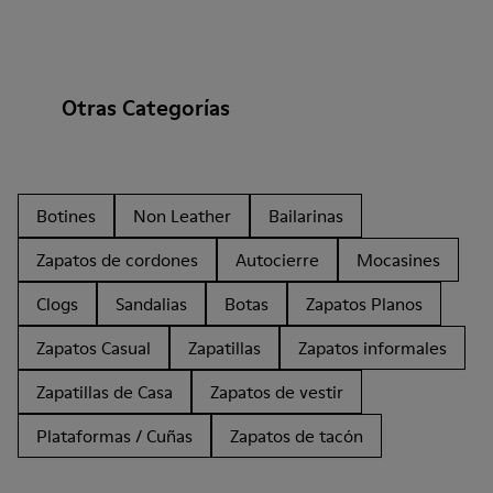
Otras Categorías
Botines
Non Leather
Bailarinas
Zapatos de cordones
Autocierre
Mocasines
Clogs
Sandalias
Botas
Zapatos Planos
Zapatos Casual
Zapatillas
Zapatos informales
Zapatillas de Casa
Zapatos de vestir
Plataformas / Cuñas
Zapatos de tacón