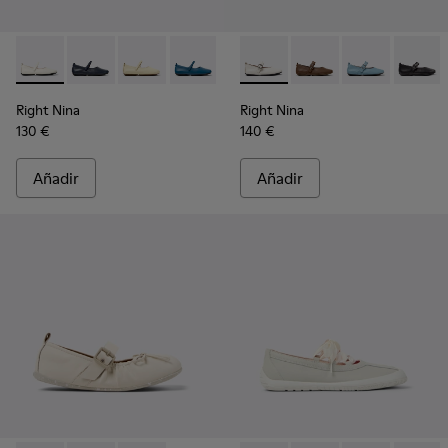
Right Nina - K201365-024 - Zapatos de piel blancos para muje
Right Nina - K201365-039
Right Nina - K201365-036
Right Nina - K201365-035
Right Nina - K201365-034
Right Nina - K201962-002 - Ba
Right Nina - K201365-03
Right Nina - K201962
Right Nina - K20
Right Nina - 
Right Nin
Right N
Rig
Right Nina
Right Nina
130 €
140 €
Añadir
Añadir