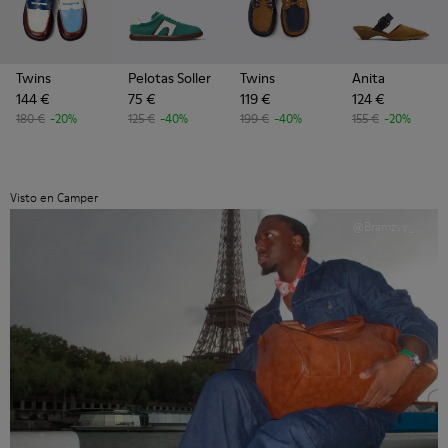
Twins
Pelotas Soller
Twins
Anita
144 €
75 €
119 €
124 €
180 €
-20%
125 €
-40%
199 €
-40%
155 €
-20%
Visto en Camper
@Bramzyy_