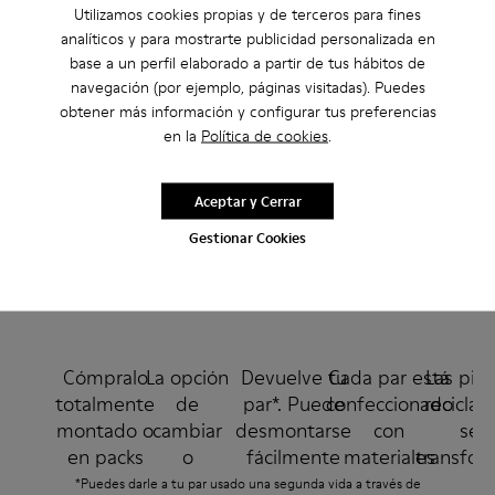
Utilizamos cookies propias y de terceros para fines
analíticos y para mostrarte publicidad personalizada en
base a un perfil elaborado a partir de tus hábitos de
navegación (por ejemplo, páginas visitadas). Puedes
obtener más información y configurar tus preferencias
en la
Política de cookies
.
Aceptar y Cerrar
Gestionar Cookies
Cómpralo
La opción
Devuelve tu
Cada par está
Las pie
totalmente
de
par*. Puede
confeccionado
reciclab
montado o
cambiar
desmontarse
con
se
en packs
o
fácilmente
materiales
transfor
por
sustituir
para
reciclados y
en par
*Puedes darle a tu par usado una segunda vida a través de