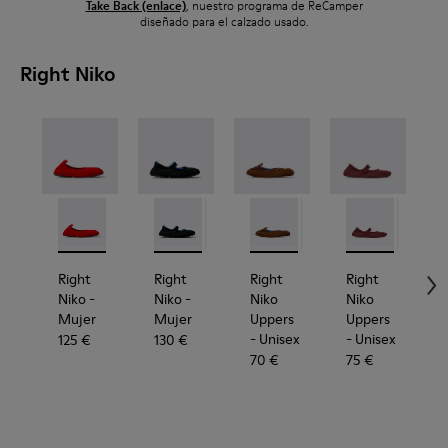
Take Back (enlace)
, nuestro programa de ReCamper
separado.
piezas
reciclarse.
reciclables.
nuevos
diseñado para el calzado usado.
mantiene
cerrando
tus
círculo
Right Niko
zapatos
en uso
durante
más
tiempo.
Right Niko - K201945-003 - Bailarinas rojas de textil re
Right Niko - K201945-002
Right Niko - K201944-001 - Bailarinas de t
Right Niko - K201944-004
Right Niko Uppers - KS0007
Right Niko Uppers -
Right Niko Up
Right 
R
Right
Right
Right
Right
Niko
-
Niko
-
Niko
Niko
Mujer
Mujer
Uppers
Uppers
- Unisex
- Unisex
-
125 €
130 €
70 €
75 €