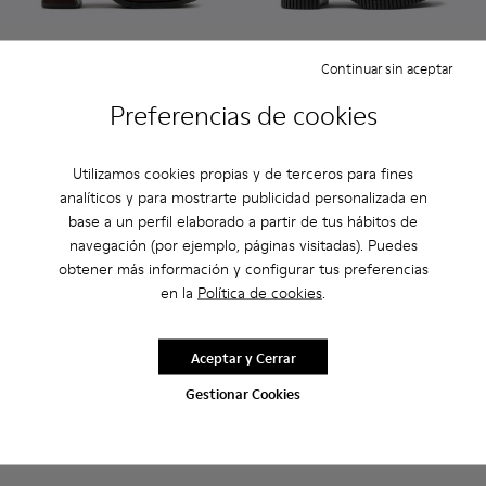
Continuar sin aceptar
Kora - K400836-003 - Botines marrones de piel y textil para
Kora - K400836-001 - Botines negros de piel y textil 
Pix London - K201811-004 - M
Pix London - K201811
Pix London - 
Pix Lon
Preferencias de cookies
Kora
Pix London
145 €
160 €
Utilizamos cookies propias y de terceros para fines
analíticos y para mostrarte publicidad personalizada en
Añadir
Añadir
base a un perfil elaborado a partir de tus hábitos de
navegación (por ejemplo, páginas visitadas). Puedes
obtener más información y configurar tus preferencias
en la
Política de cookies
.
Aceptar y Cerrar
Gestionar Cookies