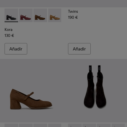
Twins
190 €
Kora - K201799-001 - Bailarinas de piel negras para mujer.
Kora - K201799-009
Kora - K201799-008 - Bailarinas de nobuck ma
Kora - K201799-007
Kora
130 €
Añadir
Añadir