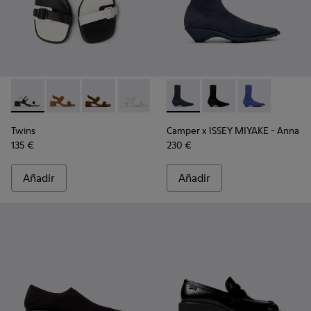
Twins - K201739-006 - Sandalias de piel blancas y negras par
Twins - K201739-005
Twins - K201739-003
Twins - K201739-002
Twins - K201739-001
Camper x ISSEY MIYAKE - Anna
Camper x ISSEY MIYAKE
Camper x ISSEY
Twins
Camper x ISSEY MIYAKE - Anna
135 €
230 €
Añadir
Añadir