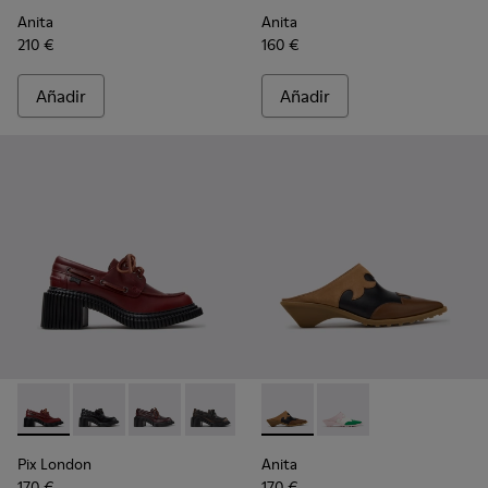
Anita
Anita
210 €
160 €
Añadir
Añadir
Pix London - K201812-006 - Mocasines de piel burdeos para 
Pix London - K201812-005
Pix London - K201812-003
Pix London - K201812-001
Anita - K201957-001 - Zapato
Anita - K201957-002 -
Pix London
Anita
170 €
170 €