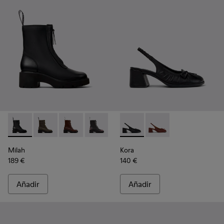
Milah - K400776-001 - Botines negros de piel para mujer.
Milah - K400776-011
Milah - K400776-010
Milah - K400776-008
Milah - K400776-007
Kora - K201896-001 - Zapatos
Milah - K400776-002
Kora - K201896-002
Milah
Kora
189 €
140 €
Añadir
Añadir