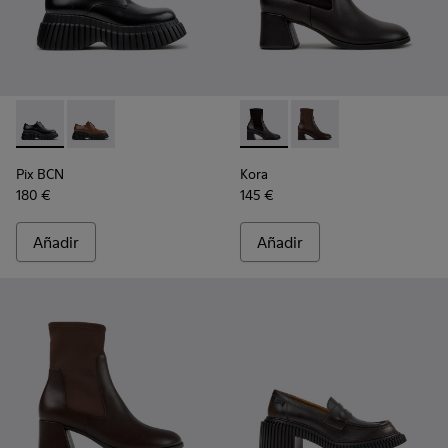
Pix BCN - K201949-001 - Zapatos de piel negros para mujer.
Pix BCN - K201949-002
Kora - K400836-001 - Botines 
Kora - K400836-003 - 
Pix BCN
Kora
180 €
145 €
Añadir
Añadir