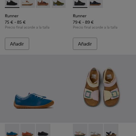
Runner - K800513-004 - Zapatillas negras de piel y textil par
Runner - K800513-015
Runner - K800513-010
Runner - K800513-009
Runner - K800513-001
Runner - K800319-001 - Zapatil
Runner - K800319-006 -
Runner
Runner
75 € - 85 €
79 € - 89 €
Precio final acorde a la talla
Precio final acorde a la talla
Añadir
Añadir
Peu Path - K800707-002 - Zapatillas de piel azules para niño
Peu Path - K800707-008 - Zapatillas multicolor de pie
Peu Path - K800707-007
Twins - K800672-003 - Sandali
Twins - K800672-004 - 
Twins - K8006