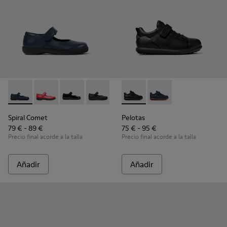
Spiral Comet - 80356-031 - Zapatos de piel azules para niños
Spiral Comet - 80356-030
Spiral Comet - 80356-028
Spiral Comet - 80356-003 - Zapatos de 
Pelotas - K800316-003 - Zapat
Pelotas - K800316-004 
Spiral Comet
Pelotas
79 € - 89 €
75 € - 95 €
Precio final acorde a la talla
Precio final acorde a la talla
Añadir
Añadir