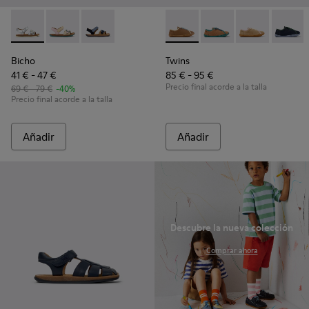
Bicho - K800672-004 - Sandalias de piel grises para niños.
Bicho - K800672-003 - Sandalias de nobuk y piel amari
Bicho - K800672-002
Twins - K800663-007 - Zapato
Twins - K800663-00
Twins - K800
Twins 
Bicho
Twins
41 € - 47 €
85 € - 95 €
Precio final acorde a la talla
69 € - 79 €
-40%
Precio final acorde a la talla
Añadir
Añadir
Descubre la nueva colección
.
Comprar ahora