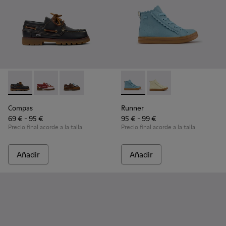
Compas - K800416-001 - Zapatos náuticos de piel azules par
Compas - K800416-008
Compas - K800416-007
Runner - K900421-001 - Zapati
Runner - K900421-00
Compas
Runner
69 € - 95 €
95 € - 99 €
Precio final acorde a la talla
Precio final acorde a la talla
Añadir
Añadir