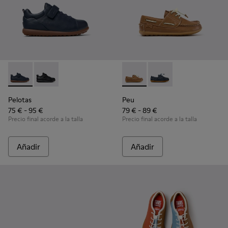
Pelotas - K800316-004 - Zapatos azules de piel y textil para 
Pelotas - K800316-003 - Zapatos negros de piel y text
Peu - K800689-004 - Zapatos 
Peu - K800689-002 - Z
Pelotas
Peu
75 € - 95 €
79 € - 89 €
Precio final acorde a la talla
Precio final acorde a la talla
Añadir
Añadir