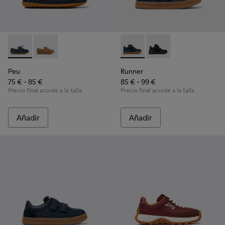
Peu - K800689-002 - Zapatos náuticos de piel azules para ni
Peu - K800689-004 - Zapatos náuticos de piel marrón
Runner - K900384-001 - Zapati
Runner - K900384-00
Peu
Runner
75 € - 85 €
85 € - 99 €
Precio final acorde a la talla
Precio final acorde a la talla
Añadir
Añadir