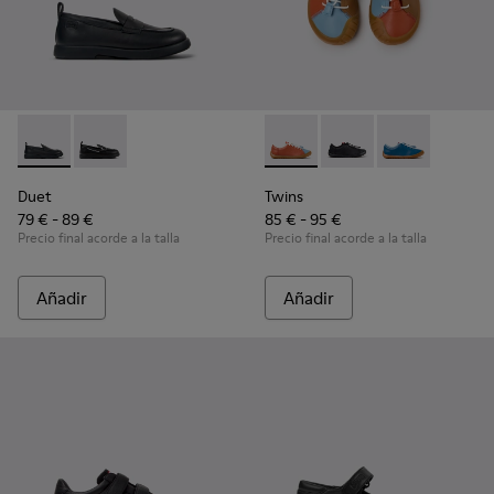
Duet - K800609-001 - Mocasines negros de piel para niños.
Duet - K800609-003
Twins - K800707-008 - Zapatil
Twins - K800707-007
Twins - K800707
Duet
Twins
79 € - 89 €
85 € - 95 €
Precio final acorde a la talla
Precio final acorde a la talla
Añadir
Añadir