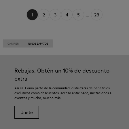
1
2
3
4
5
...
28
CAMPER
NIÑOS ZAPATOS
Rebajas: Obtén un 10% de descuento
extra
Así es. Como parte de la comunidad, disfrutarás de beneficios
exclusivos como descuentos, acceso anticipado, invitaciones a
eventos y mucho, mucho más.
Únete