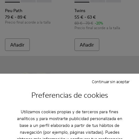
Peu Path
Twins
79 € - 89 €
55 € - 63 €
Precio final acorde a la talla
69 € - 79 €
-20%
Precio final acorde a la talla
Añadir
Añadir
Continuar sin aceptar
Preferencias de cookies
Utilizamos cookies propias y de terceros para fines
analíticos y para mostrarte publicidad personalizada en
base a un perfil elaborado a partir de tus hábitos de
navegación (por ejemplo, páginas visitadas). Puedes
Twins - K800678-001 - Sandalias de piel blancas para niños.
Twins - K800678-002
Bicho - 80372-078 - Sandalias
Bicho - 80372-088
Bicho - 80372
Bicho -
obtener más información y configurar tus preferencias