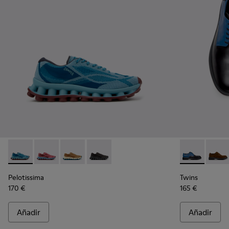
Pelotissima - K101109-011 - Zapatillas azules de materiales t
Pelotissima - K101109-010
Pelotissima - K101109-007 - Zapatillas marron
Pelotissima - K101109-006 - Zapatillas
Twins - K1009
Twins
Pelotissima
Twins
170 €
165 €
Añadir
Añadir