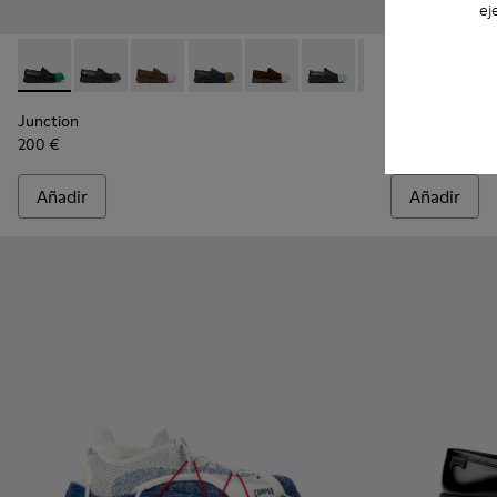
ej
Junction - K100956-014 - Mocasines de piel negros para ho
Junction - K100956-012
Junction - K100956-010
Junction - K100956-009
Junction - K100956-005
Junction - K100956-004
Junction - K100
Twins - K1010
Junction 
Twins
Junction
Twins
200 €
185 €
Añadir
Añadir