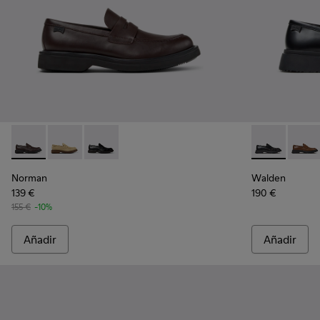
Norman - K101001-005 - Zapatos de piel marrones para hom
Norman - K101001-008
Norman - K101001-001
Walden - K10
Walde
Norman
Walden
139 €
190 €
155 €
-10%
Añadir
Añadir