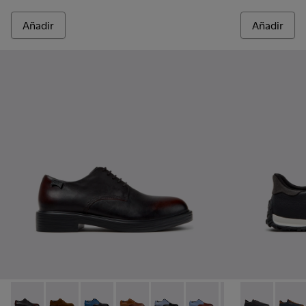
Añadir
Añadir
Dean - K100979-022 - Zapatos de piel negros para hombre.
Dean - K100979-027
Dean - K100979-026 - Zapatos de piel multico
Dean - K100979-025
Dean - K100979-016
Dean - K100979-015
Dean - K100979-
Drift Walk - 
Dean - K1
Drift 
De