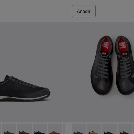
Añadir
lor para hombre.
014
K101097-009 - Zapatillas de piel y nobuk negras y grises para h
00979-012
Walk - K101097-008
an - K100979-011
Drift Walk - K101097-007 - Zapatillas verdes de ante y piel pa
Dean - K100979-010
Drift Walk - K101097-006
Dean - K100979-004
Drift Walk - K101097-005
Dean - K100979-002
Drift Walk - K101097-003
Dean - K100979-001 - Zapatos de pie
Drift Walk - K101097-002
Twins - K101114-013 - Zapatos
Twins - K101114-014 -
Twins - K10111
Twins -