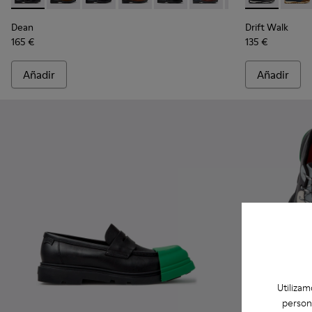
Dean
Drift Walk
165 €
135 €
Añadir
Añadir
Utilizam
person