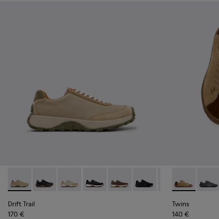
Drift Trail - K100928-026 - Zapatillas multicolor de piel y n
Drift Trail - K100928-025
Drift Trail - K100928-023
Drift Trail - K100928-021
Drift Trail - K100928-020
Drift Trail - K100928-015
Drift Trail - K10
Twins - K1011
Drift Trai
Twins 
Drift Trail
Twins
170 €
140 €