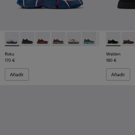
Roku - K100953-014 - Sneakers de tejido multicolor para ho
Roku - K100953-012
Roku - K100953-010
Roku - K100953-009
Roku - K100953-008
Roku - K100953-007
Roku - K100953-
Walden - K10
Roku - K1
Walde
Ro
Roku
Walden
170 €
180 €
Añadir
Añadir