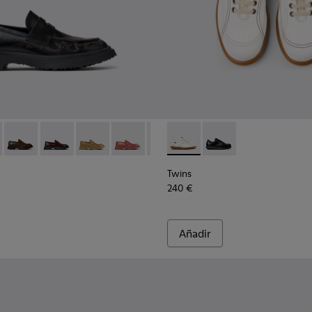
bre.
0633-048 - Mocasines de piel negros para hombre.
n - K100633-049
Walden - K100633-046
Walden - K100633-045
Walden - K100633-027
Walden - K100633-026
Walden - K100633-019 - Mocasine
Twins - 16235-099 - Zapatos 
Twins - 16235-100
Twins
240 €
Añadir