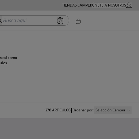
TIENDAS CAMPER
ÚNETE A NOSOTROS
MI CUE
usca aquí
s así como
ales.
1276
ARTÍCULOS
Ordenar por
:
Selección Camper