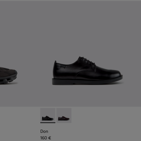
apatillas negras de materiales técnicos reciclados para hombre
011 - Zapatillas azules de materiales técnicos reciclados para 
5
K101109-010
1114-004
sima - K101109-007 - Zapatillas marrones de materiales técnico
s - K101114-002
Twins - K101114-001
Don - K101140-001 - Zapatos negros de piel 
Don - K101140-003
Don
160 €