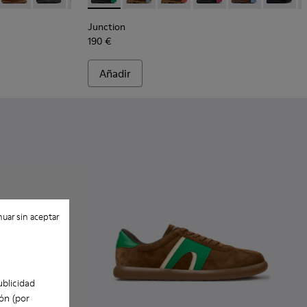
Junction
190 €
Añadir
uar sin aceptar
ublicidad
ón (por