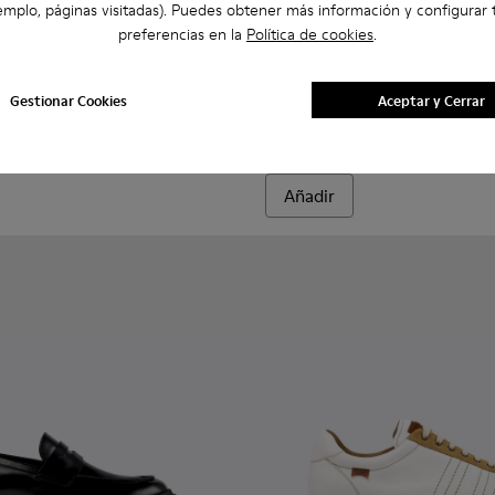
emplo, páginas visitadas). Puedes obtener más información y configurar 
preferencias en la
Política de cookies
.
mbre.
956-003
68-016 - Zapatillas de piel y nobuk multicolor para hombre.
- K100956-002
 - K101068-015
Twins - K101068-011
Twins - K101068-008
Twins - K101068-006
Twins - K101068-005
Twins - K101068-004
Drift Walk - K101097-007 - Za
Twins - K101068-003
Drift Walk - K101097-0
Twins - K101068-0
Drift Walk - K
Twins - K1
Drift W
Gestionar Cookies
Aceptar y Cerrar
Drift Walk
135 €
Añadir