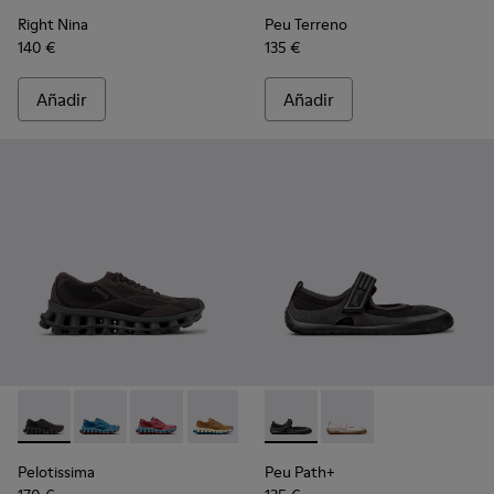
Right Nina
Peu Terreno
140 €
135 €
Añadir
Añadir
Pelotissima - K201922-006 - Zapatillas negras y grises de PET
Pelotissima - K201922-011 - Zapatillas azules de PET r
Pelotissima - K201922-010 - Zapatillas burdeos
Pelotissima - K201922-007 - Zapatillas
Peu Path+ - K201987-001 - Bai
Peu Path+ - K201987
Pelotissima
Peu Path+