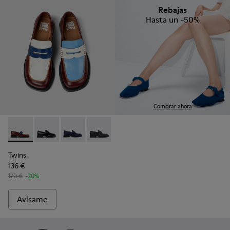
Rebajas
Hasta un -50%
Comprar ahora
Twins - K201919-008 - Mocasines de piel multicolor para muj
Twins - K201919-003
Twins - K201919-002
Twins - K201919-001
Twins
136 €
170 €
-20%
Avísame