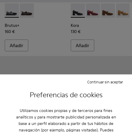
Brutus+ - K201841-001 - Bailarinas de piel negras para mujer.
Brutus+ - K201841-006
Kora - K201799-001 - Bailarin
Kora - K201799-009
Kora - K20179
Kora - 
Brutus+
Kora
160 €
130 €
Añadir
Añadir
Continuar sin aceptar
Preferencias de cookies
Utilizamos cookies propias y de terceros para fines
analíticos y para mostrarte publicidad personalizada en
base a un perfil elaborado a partir de tus hábitos de
navegación (por ejemplo, páginas visitadas). Puedes