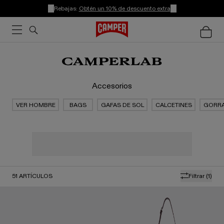
Rebajas:
Obtén un 10% de descuento extra
Accesorios
VER HOMBRE
BAGS
GAFAS DE SOL
CALCETINES
GORR
51
ARTÍCULOS
Filtrar
(1)