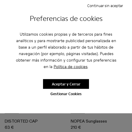
594 €
210 €
Continuar sin aceptar
990 €
-40%
350 €
-40%
Preferencias de cookies
Añadir
Añadir
Utilizamos cookies propias y de terceros para fines
analíticos y para mostrarte publicidad personalizada en
base a un perfil elaborado a partir de tus hábitos de
navegación (por ejemplo, páginas visitadas). Puedes
obtener más información y configurar tus preferencias
en la
Política de cookies
.
Aceptar y Cerrar
Gestionar Cookies
DISTORTED CAP - AS00010-001 - NARANJA LAVADO Y 
DISTORTED CAP - AS00010-004 - BURDEOS
DISTORTED CAP - AS00010-003 - BEIGE
DISTORTED CAP - AS00010-002 - A
NOPEA Sunglasses - AS00003-
NOPEA Sunglasses - A
NOPEA Sunglas
NOPEA 
DISTORTED CAP
NOPEA Sunglasses
63 €
210 €