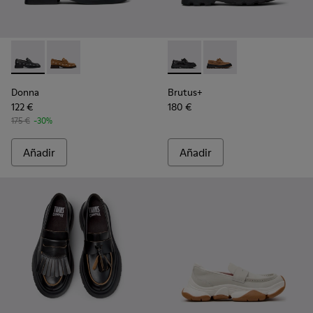
Donna - K201937-002 - Mocasines de piel negros para mujer.
Donna - K201937-001 - Mocasines de piel nobuk marr
Brutus+ - K201840-002 - Zapa
Brutus+ - K201840-0
Donna
Brutus+
122 €
180 €
175 €
-30%
Añadir
Añadir