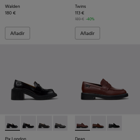
Walden
Twins
180 €
113 €
189 €
-40%
Añadir
Añadir
Pix London - K201811-001 - Mocasines de piel negros para mu
Pix London - K201811-006 - Mocasines de piel negros
Pix London - K201811-004 - Mocasines de piel
Pix London - K201811-002
Dean - K201790-008 - Zapatos
Dean - K201790-005
Dean - K201790
Pix London
Dean