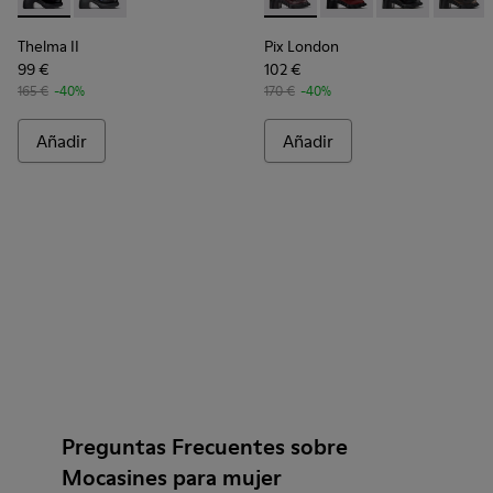
Thelma II - K201787-008 - Mocasines negros de piel para muj
Thelma II - K201787-007
Pix London - K201812-003 - M
Pix London - K201812-
Pix London - K
Pix Lon
Thelma II
Pix London
99 €
102 €
165 €
-40%
170 €
-40%
Añadir
Añadir
Preguntas Frecuentes sobre
Mocasines para mujer