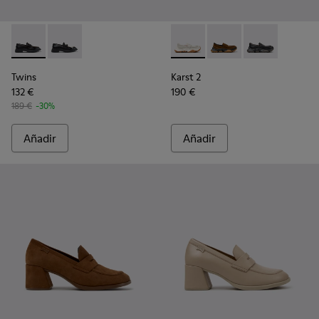
Twins - K201939-001 - Mocasines de piel negros para mujer.
Twins - K201939-002 - Mocasines de piel negros para
Karst 2 - K201992-003 - Moca
Karst 2 - K201992-004
Karst 2 - K201
Twins
Karst 2
132 €
190 €
189 €
-30%
Añadir
Añadir