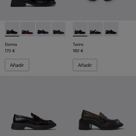
Donna - K201919-003 - Mocasines de piel negros para mujer.
Donna - K201919-008 - Mocasines de piel multicolor 
Donna - K201919-002 - Mocasines de piel nobu
Donna - K201919-001 - Mocasines negro
Twins - K201996-002 - Mocasi
Twins - K201996-003 -
Twins - K20199
Donna
Twins
170 €
180 €
Añadir
Añadir