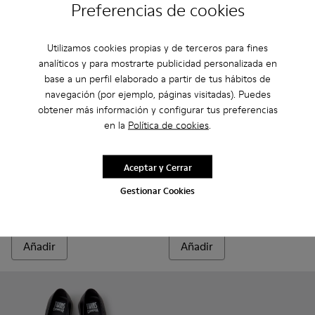
Preferencias de cookies
Utilizamos cookies propias y de terceros para fines
analíticos y para mostrarte publicidad personalizada en
base a un perfil elaborado a partir de tus hábitos de
navegación (por ejemplo, páginas visitadas). Puedes
obtener más información y configurar tus preferencias
en la
Política de cookies
.
Twins - K201919-008 - Mocasines de piel multicolor para muj
Twins - K201919-003 - Mocasines de piel negros para
Twins - K201919-002 - Mocasines de piel nobuk
Twins - K201919-001 - Mocasines negros
Twins - K201996-003 - Mocasi
Twins - K201996-002 -
Twins - K20199
Aceptar y Cerrar
Twins
Twins
Gestionar Cookies
136 €
180 €
170 €
-20%
Añadir
Añadir