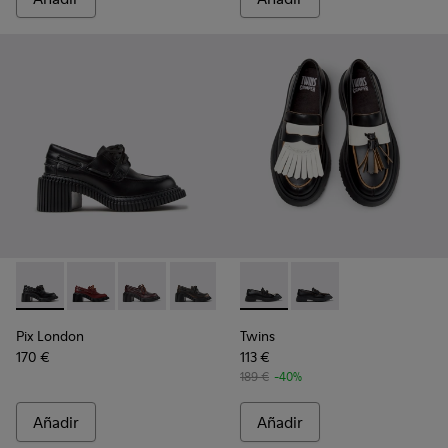
Pix London - K201812-005 - Mocasines de piel negros para m
Pix London - K201812-006 - Mocasines de piel burdeo
Pix London - K201812-003 - Mocasines rojos de
Pix London - K201812-001
Twins - K201939-002 - Mocasi
Twins - K201939-001 -
Pix London
Twins
170 €
113 €
189 €
-40%
Añadir
Añadir