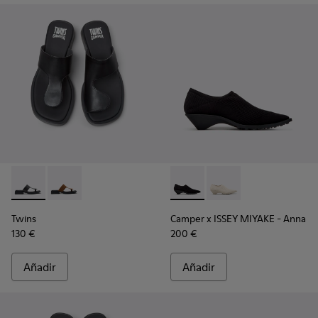
Twins - K201745-002 - Sandalias de piel negra para mujer.
Twins - K201745-003 - Sandalias de nobuk marrón par
Camper x ISSEY MIYAKE - Anna
Camper x ISSEY MIYAK
Twins
Camper x ISSEY MIYAKE - Anna
130 €
200 €
Añadir
Añadir