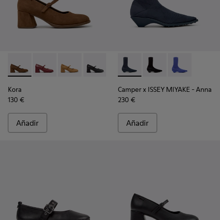
Kora - K201799-008 - Bailarinas de nobuck marrón para muje
Kora - K201799-009
Kora - K201799-007
Kora - K201799-001 - Bailarinas de piel
Camper x ISSEY MIYAKE - Anna
Camper x ISSEY MIYAKE
Camper x ISSE
Kora
Camper x ISSEY MIYAKE - Anna
130 €
230 €
Añadir
Añadir