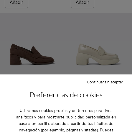
Añadir
Añadir
Continuar sin aceptar
Kora - K201798-002 - Mocasines de nobuk marrón para muje
Kora - K201798-006
Kora - K201798-005
Kora - K201798-001
Thelma - K201292-013 - Zapat
Thelma - K201292-016 
Preferencias de cookies
Kora
Thelma
81 €
102 €
Utilizamos cookies propias y de terceros para fines
135 €
-40%
170 €
-40%
analíticos y para mostrarte publicidad personalizada en
base a un perfil elaborado a partir de tus hábitos de
Añadir
Añadir
navegación (por ejemplo, páginas visitadas). Puedes