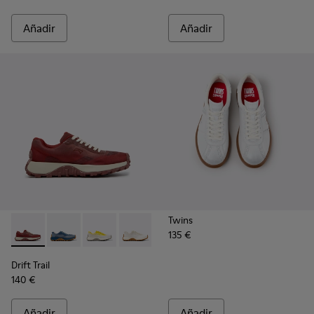
Añadir
Añadir
Twins
135 €
Drift Trail - K201872-006 - Zapatillas burdeos de materiales 
Drift Trail - K201872-004
Drift Trail - K201872-003
Drift Trail - K201872-001
Drift Trail
140 €
Añadir
Añadir