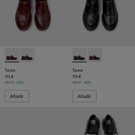
Twins - K201873-002 - Mocasines de piel marrones para muj
Twins - K201873-001 - Mocasines de piel negros para
Twins - K201873-001 - Mocasi
Twins - K201873-002 -
Twins
Twins
113 €
113 €
189 €
-40%
189 €
-40%
Añadir
Añadir