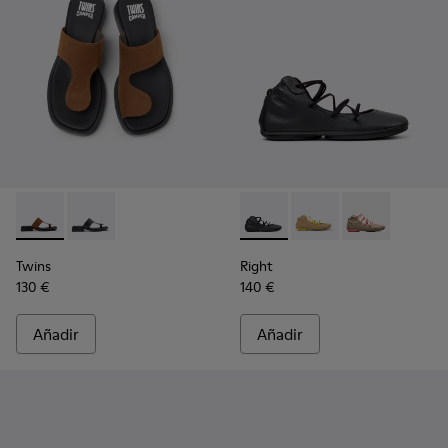
Twins - K201745-003 - Sandalias de nobuk marrón para mujer
Twins - K201745-002 - Sandalias de piel negra para mu
Right - K400194-029 - Botine
Right - K400194-026
Right - K4001
Twins
Right
130 €
140 €
Añadir
Añadir