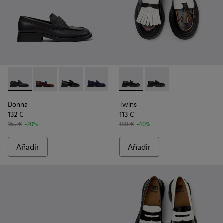
Donna - K201919-001 - Mocasines negros de piel para mujer.
Donna - K201919-008 - Mocasines de piel multicolor 
Donna - K201919-003
Donna - K201919-002 - Mocasines de pi
Twins - K201939-002 - Mocasi
Twins - K201939-001 -
Donna
Twins
132 €
113 €
165 €
-20%
189 €
-40%
Añadir
Añadir