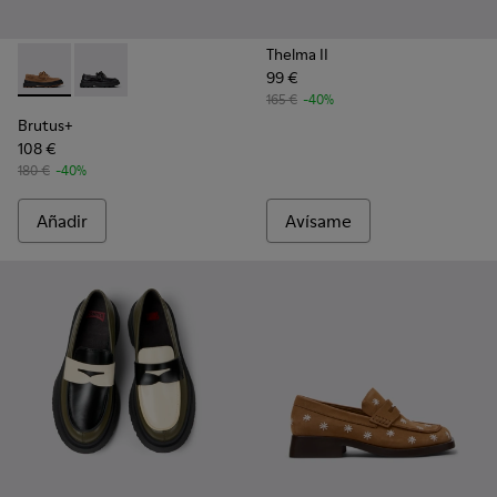
Thelma II
99 €
Brutus+ - K201840-003 - Zapatos de nobuk marrón para muje
Brutus+ - K201840-002
165 €
-40%
Brutus+
108 €
180 €
-40%
Añadir
Avísame