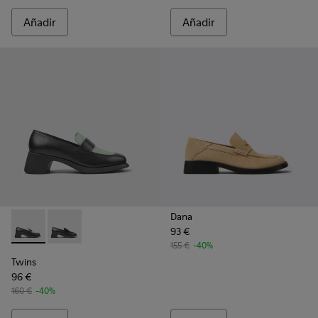
Añadir
Añadir
Dana
93 €
Twins - K201075-005 - Mocasines negros de piel para mujer
Twins - K201075-004 - Mocasines negros de piel par
155 €
-40%
Twins
96 €
160 €
-40%