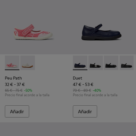
Peu Path - K800692-002 - Zapatos de tejido rosa para niños.
Peu Path - K800692-001 - Zapatos de tejido y piel bla
Duet - K800549-007 - Bailarin
Duet - K800549-006 - 
Duet - K8005
Duet -
Peu Path
Duet
32 € - 37 €
47 € - 53 €
65 € - 75 €
-50%
79 € - 89 €
-40%
Precio final acorde a la talla
Precio final acorde a la talla
Añadir
Añadir