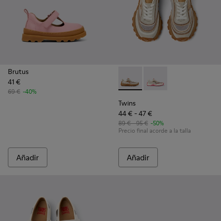
Brutus
41 €
Twins - K800685-002 - Sneake
Twins - K800685-001
69 €
-40%
Twins
44 € - 47 €
89 € - 95 €
-50%
Precio final acorde a la talla
Añadir
Añadir