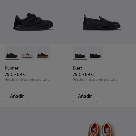
Runner - K800652-001 - Zapatillas de piel y nobuk negras pa
Runner - K800652-007
Runner - K800652-003 - Zapatillas infantiles d
Duet - K800609-001 - Mocasi
Duet - K800609-003
Runner
Duet
79 € - 89 €
79 € - 89 €
Precio final acorde a la talla
Precio final acorde a la talla
Añadir
Añadir