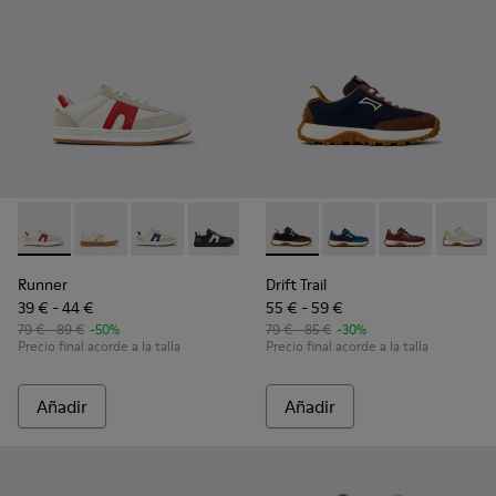
Runner - K800653-008 - Sneakers de piel y nobuk multicolor
Runner - K800653-014
Runner - K800653-010 - Sneakers de piel y nob
Runner - K800653-006
Runner - K800653-003 - Sneakers
Drift Trail - K800548-028 - S
Runner - K800653-002
Drift Trail - K800548
Drift Trail - 
Drift T
Runner
Drift Trail
39 € - 44 €
55 € - 59 €
79 € - 89 €
-50%
79 € - 85 €
-30%
Precio final acorde a la talla
Precio final acorde a la talla
Añadir
Añadir