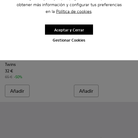
obtener más información y configurar tus preferencias
en la
Política de cookies
.
Aceptar y Cerrar
Gestionar Cookies
Camper x Moomin
37 €
Twins - K800678-001 - Sandalias de piel blancas para niños.
Twins - K800678-002 - Sandalias de piel rosa para ni
75 €
-50%
Twins
32 €
65 €
-50%
Añadir
Añadir