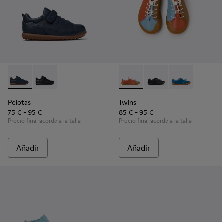
Pelotas - K800316-004 - Zapatos azules de piel y textil para 
Pelotas - K800316-003 - Zapatos negros de piel y text
Twins - K800707-008 - Zapatil
Twins - K800707-007
Twins - K800707
Pelotas
Twins
75 € - 95 €
85 € - 95 €
Precio final acorde a la talla
Precio final acorde a la talla
Añadir
Añadir