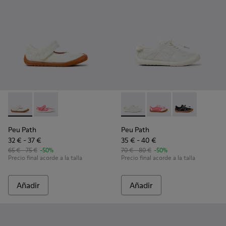
Peu Path - K800692-001 - Zapatos de tejido y piel blancos pa
Peu Path - K800692-002 - Zapatos de tejido rosa para
Peu Path - K800691-001 - Snea
Peu Path - K800691-00
Peu Path - K80
Peu Path
Peu Path
32 € - 37 €
35 € - 40 €
65 € - 75 €
-50%
70 € - 80 €
-50%
Precio final acorde a la talla
Precio final acorde a la talla
Añadir
Añadir