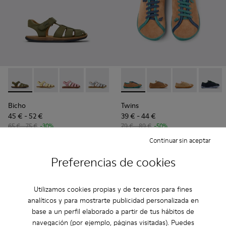
Bicho - 80177-088 - Sandalias cerradas de piel verdes para n
Bicho - 80177-086
Bicho - 80177-083
Bicho - 80177-082
Bicho - 80177-078
Twins - K800663-004 - Zapato
Bicho - 80177-077
Twins - K800663-007
Bicho - 80177-07
Twins - K800
Bicho - 8
Twins 
Bic
Bicho
Twins
45 € - 52 €
39 € - 44 €
65 € - 75 €
-30%
79 € - 89 €
-50%
Precio final acorde a la talla
Precio final acorde a la talla
Continuar sin aceptar
Preferencias de cookies
Añadir
Añadir
Utilizamos cookies propias y de terceros para fines
analíticos y para mostrarte publicidad personalizada en
base a un perfil elaborado a partir de tus hábitos de
navegación (por ejemplo, páginas visitadas). Puedes