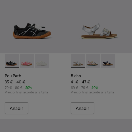
Peu Path - K800691-002 - Sneakers de tejido y piel negras p
Peu Path - K800691-003 - Sneakers de tejido y piel ro
Peu Path - K800691-001 - Sneakers de tejido y 
Bicho - K800672-004 - Sandali
Bicho - K800672-003 -
Bicho - K8006
Peu Path
Bicho
35 € - 40 €
41 € - 47 €
70 € - 80 €
-50%
69 € - 79 €
-40%
Precio final acorde a la talla
Precio final acorde a la talla
Añadir
Añadir