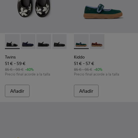
Twins - K800549-006 - Bailarinas multicolor de piel para niñ
Twins - K800549-007 - Bailarinas azules de piel para 
Twins - K800549-004
Twins - K800549-003
Twins - K800549-001
Kiddo - K800662-002 - Zapato
Kiddo - K800662-001
Twins
Kiddo
51 € - 59 €
51 € - 57 €
85 € - 99 €
-40%
85 € - 95 €
-40%
Precio final acorde a la talla
Precio final acorde a la talla
Añadir
Añadir