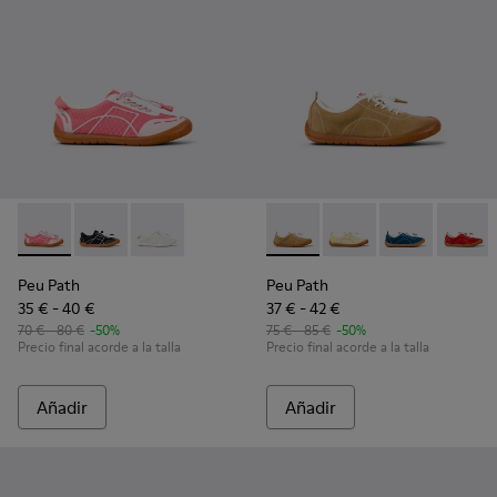
Peu Path - K800691-003 - Sneakers de tejido y piel rosas par
Peu Path - K800691-002 - Sneakers de tejido y piel n
Peu Path - K800691-001 - Sneakers de tejido y 
Peu Path - K800694-004 - Sn
Peu Path - K800694-00
Peu Path - K
Peu Pat
Peu Path
Peu Path
35 € - 40 €
37 € - 42 €
70 € - 80 €
-50%
75 € - 85 €
-50%
Precio final acorde a la talla
Precio final acorde a la talla
Añadir
Añadir