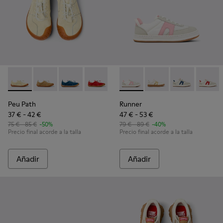
Peu Path - K800694-003 - Sneakers de nobuk amarillas para
Peu Path - K800694-004 - Sneakers de nobuk marron
Peu Path - K800694-002
Peu Path - K800694-001 - Sneakers de 
Runner - K800653-003 - Sneak
Runner - K800653-01
Runner - K8006
Runner 
Peu Path
Runner
37 € - 42 €
47 € - 53 €
75 € - 85 €
-50%
79 € - 89 €
-40%
Precio final acorde a la talla
Precio final acorde a la talla
Añadir
Añadir