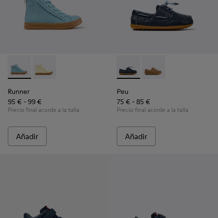
Runner - K900421-001 - Zapatillas de piel azules para niños.
Runner - K900421-002 - Zapatillas de piel beige para 
Peu - K800689-002 - Zapatos 
Peu - K800689-004 - Z
Runner
Peu
95 € - 99 €
75 € - 85 €
Precio final acorde a la talla
Precio final acorde a la talla
Añadir
Añadir