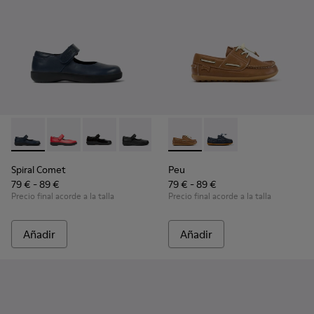
Spiral Comet - 80356-031 - Zapatos de piel azules para niños
Spiral Comet - 80356-030
Spiral Comet - 80356-028
Spiral Comet - 80356-003 - Zapatos de 
Peu - K800689-004 - Zapatos 
Peu - K800689-002 - Z
Spiral Comet
Peu
79 € - 89 €
79 € - 89 €
Precio final acorde a la talla
Precio final acorde a la talla
Añadir
Añadir