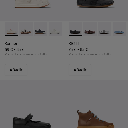
Runner - K800247-030 - Zapatillas blancas de piel para niños
Runner - K800247-031
Runner - K800247-028
Runner - K800247-024
Runner - K800247-021
RIGHT - 80025-053 - Bailarina
RIGHT - 80025-160
RIGHT - 80025
RIGHT 
Runner
RIGHT
69 € - 85 €
75 € - 85 €
Precio final acorde a la talla
Precio final acorde a la talla
Añadir
Añadir