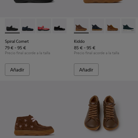
Spiral Comet - 80356-003 - Zapatos de piel negros para niño
Spiral Comet - 80356-031 - Zapatos de piel azules par
Spiral Comet - 80356-030
Spiral Comet - 80356-028
Kiddo - K900189-028 - Botine
Kiddo - K900189-026 -
Kiddo - K9001
Kiddo -
Spiral Comet
Kiddo
79 € - 95 €
85 € - 95 €
Precio final acorde a la talla
Precio final acorde a la talla
Añadir
Añadir