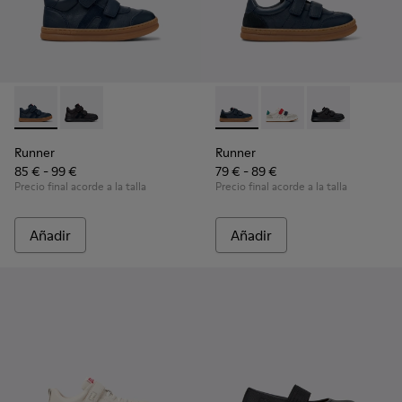
Runner - K900384-001 - Zapatillas azules de piel y nobuk par
Runner - K900384-002
Runner - K800652-003 - Zapati
Runner - K800652-0
Runner - K8006
Runner
Runner
85 € - 99 €
79 € - 89 €
Precio final acorde a la talla
Precio final acorde a la talla
Añadir
Añadir