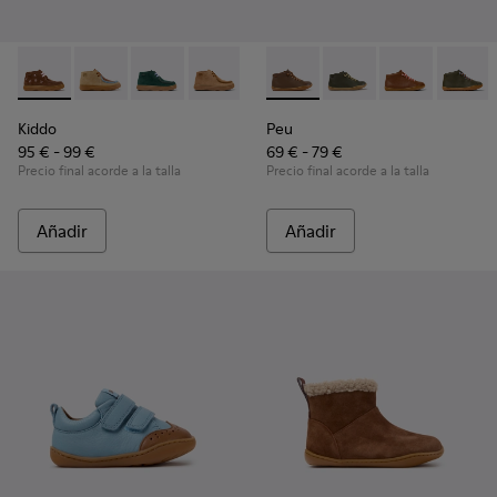
Kiddo - K900398-005 - Botines de ante y piel marrones para
Kiddo - K900398-004 - Botines de ante y piel marron
Kiddo - K900398-002
Kiddo - K900398-001
Peu - 90019-131 - Botines de 
Peu - 90019-130 - Boti
Peu - 90019-1
Peu - 9
Kiddo
Peu
95 € - 99 €
69 € - 79 €
Precio final acorde a la talla
Precio final acorde a la talla
Añadir
Añadir