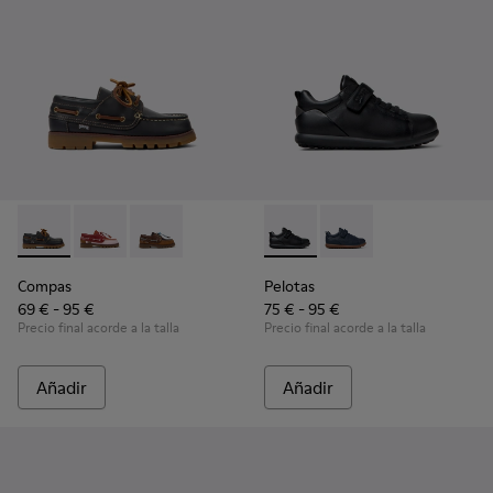
Compas - K800416-001 - Zapatos náuticos de piel azules par
Compas - K800416-008
Compas - K800416-007
Pelotas - K800316-003 - Zapat
Pelotas - K800316-004 
Compas
Pelotas
69 € - 95 €
75 € - 95 €
Precio final acorde a la talla
Precio final acorde a la talla
Añadir
Añadir