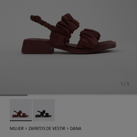
1 / 5
Dana - K201894-003 - Sandalias de textil burdeos para muj
Dana - K201894-001
MUJER
ZAPATOS DE VESTIR
DANA