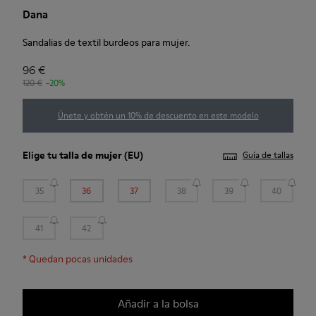
Dana
Sandalias de textil burdeos para mujer.
96 €
120 €
-20%
Únete y obtén un 10% de descuento en este modelo
Elige tu
talla de mujer
(EU)
Guía de tallas
35
36
37
38
39
40
41
42
*
Quedan pocas unidades
Añadir a la bolsa