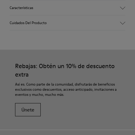
Características
Empeine
Cuidados Del Producto
100 % poliéster reciclado
Color
Burdeos
Suela/Características
Nuestros zapatos se han fabricado con materiales de primera
Suela de EVA XL EXTRALIGHT®
calidad cuidadosamente seleccionados. El uso de productos
Plantilla
adecuados para el cuidado del calzado los protegerá y
Rebajas: Obtén un 10% de descuento
Plantilla OrthoLite® Recycled™
garantizará que duren más tiempo.
Forro
extra
66 % poliéster reciclado 34 % piel vacuna
Si deseas obtener información detallada sobre cómo cuidar de
Así es. Como parte de la comunidad, disfrutarás de beneficios
tu par, visita nuestra
Guía para el cuidado del calzado
.
exclusivos como descuentos, acceso anticipado, invitaciones a
eventos y mucho, mucho más.
Únete