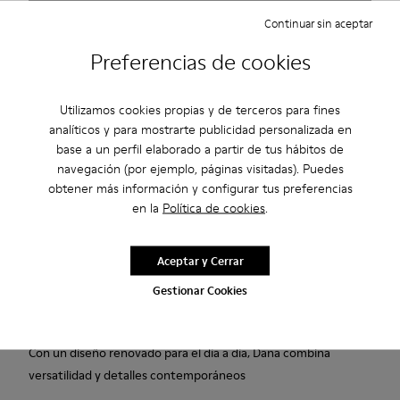
Continuar sin aceptar
Consulta la disponibilidad en tu tienda más cercana.
Preferencias de cookies
Disfruta de envíos estándar y a tienda gratuitos para compras
Utilizamos cookies propias y de terceros para fines
superiores a 45€.
analíticos y para mostrarte publicidad personalizada en
3 años de garantía por defectos de fábrica.
base a un perfil elaborado a partir de tus hábitos de
navegación (por ejemplo, páginas visitadas). Puedes
Haz los pagos más fáciles con Bizum, el servicio gratuito,
obtener más información y configurar tus preferencias
instantáneo y seguro.
en la
Política de cookies
.
Descripción
Aceptar y Cerrar
Sandalias burdeos en tejido para mujer con plantillas
Gestionar Cookies
OrthoLite® Recycled™ y suelas de EVA XL EXTRALIGHT®.
Con un diseño renovado para el día a día, Dana combina
versatilidad y detalles contemporáneos