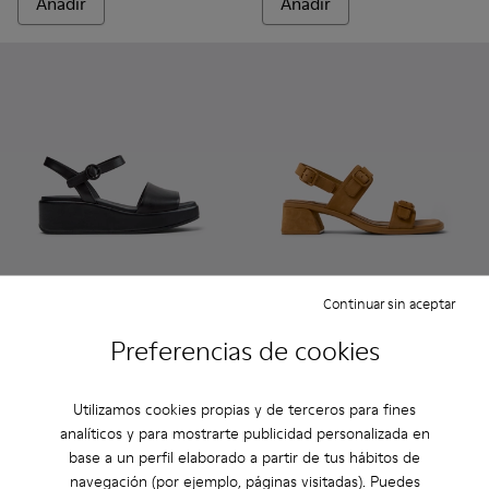
Añadir
Añadir
Continuar sin aceptar
Misia - K200564-012 - Sandalias de piel negras para mujer.
Misia - K200564-045 - Sandalias azules de piel para m
Misia - K200564-030
Misia - K200564-026 - Sandalias de pie
Kora Sandal - K201739-005 - 
Kora Sandal - K20173
Kora Sandal -
Kora Sa
Preferencias de cookies
Misia
Kora Sandal
91 €
104 €
Utilizamos cookies propias y de terceros para fines
130 €
-30%
130 €
-20%
analíticos y para mostrarte publicidad personalizada en
base a un perfil elaborado a partir de tus hábitos de
Añadir
Añadir
navegación (por ejemplo, páginas visitadas). Puedes