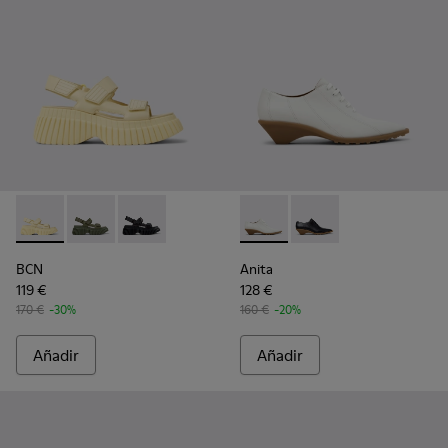
BCN - K201511-011 - Sandalias de piel amarillas para mujer.
BCN - K201511-012 - Sandalias de piel verdes para muj
BCN - K201511-005 - Sandalias de piel negras 
Anita - K201899-002 - Zapato
Anita - K201899-001
BCN
Anita
119 €
128 €
170 €
-30%
160 €
-20%
Añadir
Añadir