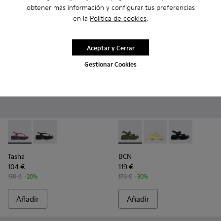
obtener más información y configurar tus preferencias
en la
Política de cookies
.
Aceptar y Cerrar
Gestionar Cookies
Tasha - K201859-003 - Sandalias de piel rosa para mujer.
Tasha - K201859-001 - Sandalias de piel negras para m
BCN - K201511-012 - Sandalias
BCN - K201511-011 - Sa
BCN - K201511-
Tasha
BCN
104 €
119 €
130 €
-20%
170 €
-30%
Añadir
Añadir