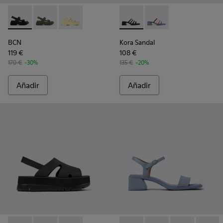
BCN - K201511-005 - Sandalias de piel negras para mujer.
BCN - K201511-012 - Sandalias de piel verdes para muj
BCN - K201511-011 - Sandalias de piel amarillas
Kora Sandal - K201911-001 - S
Kora Sandal - K201911
BCN
Kora Sandal
119 €
108 €
170 €
-30%
135 €
-20%
Añadir
Añadir