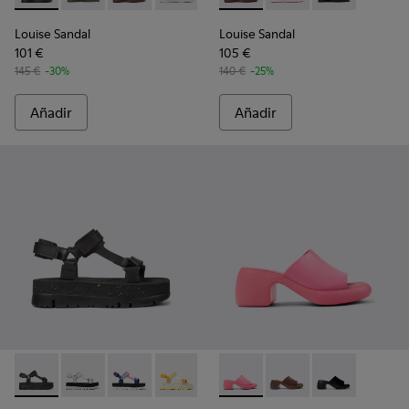
Louise Sandal
Louise Sandal
101 €
105 €
145 €
-30%
140 €
-25%
Añadir
Añadir
Oruga Up - K201037-024 - Sandalias de piel negras para muje
Oruga Up - K201037-036
Oruga Up - K201037-031
Oruga Up - K201037-027
Oruga Up - K201037-020
Thelma Sandal - K201722-006 -
Thelma Sandal - K201
Thelma Sandal