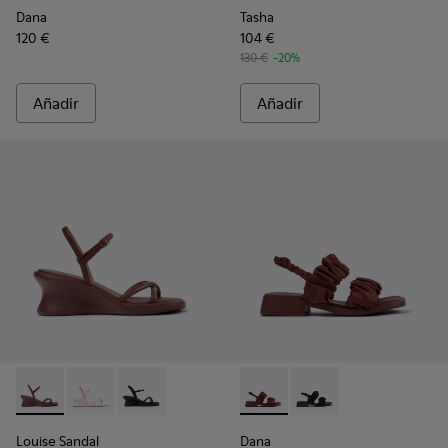
Dana
Tasha
120 €
104 €
130 €
-20%
Añadir
Añadir
Louise Sandal - K201916-002 - Sandalias de piel burdeos para
Louise Sandal - K201916-003
Louise Sandal - K201916-001
Dana - K201894-003 - Sandali
Dana - K201894-001
Louise Sandal
Dana