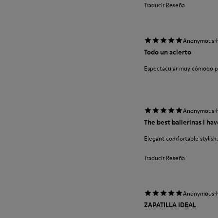
Traducir Reseña
·
Anonymous
Todo un acierto
Espectacular muy cómodo pie
·
Anonymous
The best ballerinas I ha
Elegant comfortable stylish.
Traducir Reseña
·
Anonymous
ZAPATILLA IDEAL