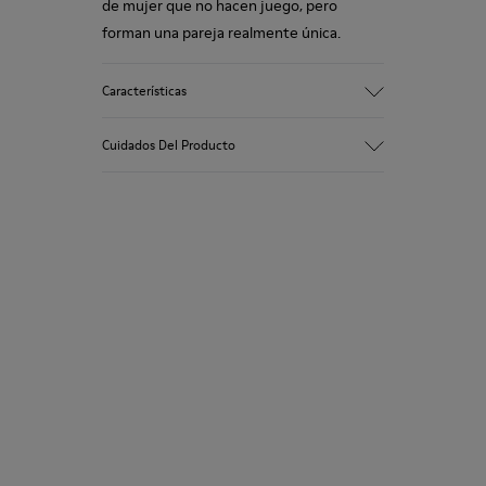
de mujer que no hacen juego, pero
forman una pareja realmente única.
Características
Empeine
Cuidados Del Producto
100 % piel vacuna con acabado
estampado
Color
Blanco/Negro
Nuestros zapatos se han fabricado con
Suela/Características
materiales de primera calidad
Suela de TPU (20 % reciclado)
cuidadosamente seleccionados. El uso de
Plantilla
productos adecuados para el cuidado del
Plantilla OrthoLite® Recycled™
calzado los protegerá y garantizará que
Forro
duren más tiempo.
52 % piel vacuna 48 % piel de cerdo
Si deseas obtener información detallada
sobre cómo cuidar de tu par, visita
nuestra
Guía para el cuidado del calzado
.