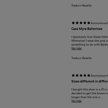
Traducir Reseña
·
Anonymous
Casa Myra Ballerinas
I absolutely love these littl
Whenever I wear the pink on
something to do with Barbie
Ver más
Traducir Reseña
·
Anonymous
Sizes different in diffe
I bought this shoe in a 41 in 
decided to get the brown one
longer than the one o...
Ver más