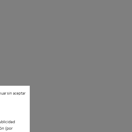
uar sin aceptar
ublicidad
ón (por