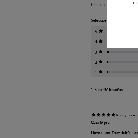
ej
Opiniones de Twins
Seleccione una clasificación 
5
4
3
2
1
1–8 de 451 Reseñas
·
Anonymous
Casi Myra
I love them. They didn’t nee