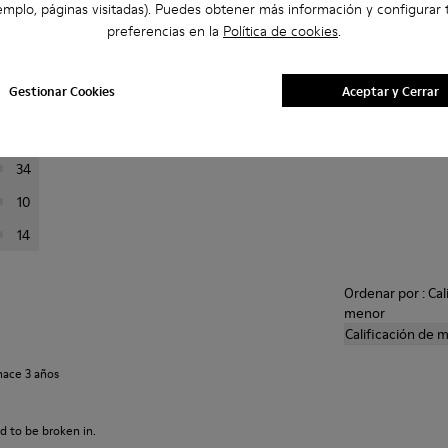
emplo, páginas visitadas). Puedes obtener más información y configurar 
preferencias en la
Política de cookies
.
a continuación para filtrar las opiniones.
Val
Gestionar Cookies
Aceptar y Cerrar
320
73
34
10
14
Ordenar por : Cal
menor
Calificación de 
hace 3 años
d to be broken in.