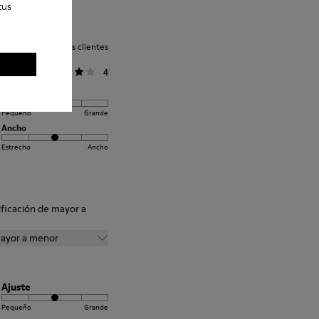
tus
oración media de los clientes
General
4
Ajuste
Pequeño
Grande
Ancho
Estrecho
Ancho
ificación de mayor a
mayor a menor
Ajuste
Pequeño
Grande