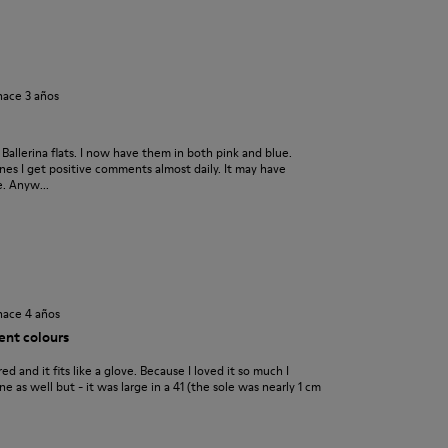
hace 3 años
e Ballerina flats. I now have them in both pink and blue.
es I get positive comments almost daily. It may have
. Anyw...
hace 4 años
rent colours
red and it fits like a glove. Because I loved it so much I
 as well but - it was large in a 41 (the sole was nearly 1 cm