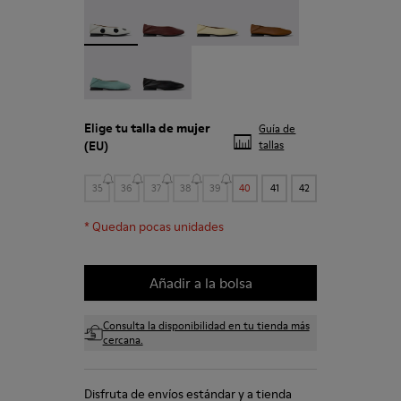
Twins - K201253-049 - Bailarinas de piel blancas p
Casi Myra - K201253-048
Casi Myra - K201253-046
Casi Myra - K201253-041
Casi Myra - K201253-036
Casi Myra - K201253-015
Elige tu
talla de mujer
Guía de
(EU)
tallas
35
36
37
38
39
40
41
42
*
Quedan pocas unidades
Añadir a la bolsa
Consulta la disponibilidad en tu tienda más
cercana.
Disfruta de envíos estándar y a tienda