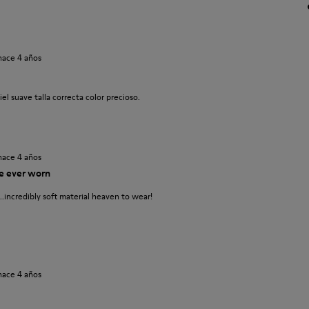
hace 4 años
l suave talla correcta color precioso.
hace 4 años
ve ever worn
..incredibly soft material heaven to wear!
hace 4 años