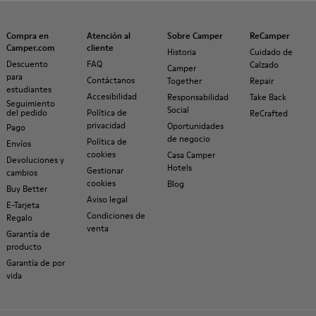
Compra en
Atención al
Sobre Camper
ReCamper
Camper.com
cliente
Historia
Cuidado de
Descuento
FAQ
Calzado
Camper
para
Contáctanos
Together
Repair
estudiantes
Accesibilidad
Responsabilidad
Take Back
Seguimiento
Social
del pedido
Política de
ReCrafted
privacidad
Oportunidades
Pago
de negocio
Política de
Envíos
cookies
Casa Camper
Devoluciones y
Hotels
Gestionar
cambios
cookies
Blog
Buy Better
Aviso legal
E-Tarjeta
Condiciones de
Regalo
venta
Garantía de
producto
Garantía de por
vida