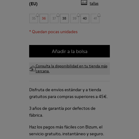
(EU)
tallas
35
36
37
38
39
40
41
*
Quedan pocas unidades
Añadir a la bolsa
Consulta la disponibilidad en tu tienda más
cercana.
Disfruta de envíos estándar y a tienda
gratuitos para compras superiores a 45€.
3 años de garantía por defectos de
fábrica.
Haz los pagos más fáciles con Bizum, el
servicio gratuito, instantáneo y seguro.