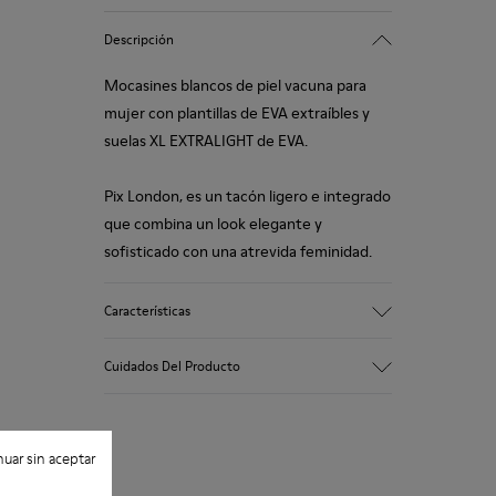
Descripción
Mocasines blancos de piel vacuna para
mujer con plantillas de EVA extraíbles y
suelas XL EXTRALIGHT de EVA.
Pix London, es un tacón ligero e integrado
que combina un look elegante y
sofisticado con una atrevida feminidad.
Características
Empeine
Cuidados Del Producto
100 % piel vacuna
Color
Blanco
Suela/Características
uar sin aceptar
Nuestros zapatos se han fabricado con
XL EXTRALIGHT® EVA
materiales de primera calidad