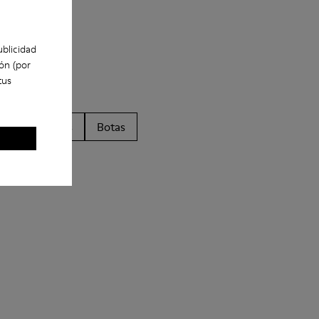
ublicidad
ón (por
tus
s
Sandalias
Botas
tir