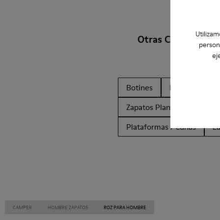
Utilizam
Otras Categorías
person
ej
Botines
Non Leather
Zapatos Planos
Zapato
Plataformas / Cuñas
Z
CAMPER
HOMBRE ZAPATOS
ROZ PARA HOMBRE