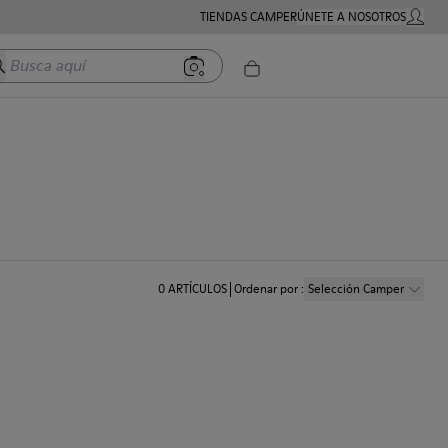
TIENDAS CAMPER
ÚNETE A NOSOTROS
MI CUE
usca aquí
0
ARTÍCULOS
Ordenar por
:
Selección Camper