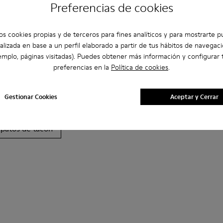
Preferencias de cookies
os cookies propias y de terceros para fines analíticos y para mostrarte p
alizada en base a un perfil elaborado a partir de tus hábitos de navegaci
emplo, páginas visitadas). Puedes obtener más información y configurar 
preferencias en la
Política de cookies
.
Bailarinas
Zapatos de cordones
Mocasines
Clog
Gestionar Cookies
Aceptar y Cerrar
s Casual
Zapatillas
Zapatillas de Casa
Zapatos de ves
apatos de tacón