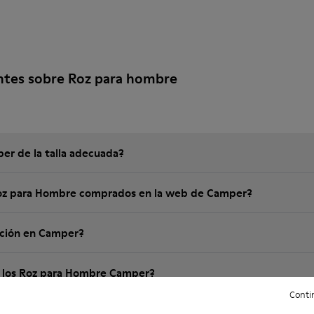
ntes sobre Roz para hombre
er de la talla adecuada?
Roz para Hombre comprados en la web de Camper?
ución en Camper?
e los Roz para Hombre Camper?
Contin