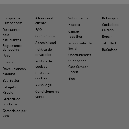
Compra en
Atención al
Sobre Camper
ReCamper
Camper.com
cliente
Historia
Cuidado de
Descuento
FAQ
Calzado
Camper
para
Contáctanos
Together
Repair
estudiantes
Accesibilidad
Responsabilidad
Take Back
Seguimiento
Social
del pedido
Política de
ReCrafted
privacidad
Oportunidades
Pago
de negocio
Política de
Envíos
cookies
Casa Camper
Devoluciones y
Hotels
Gestionar
cambios
cookies
Blog
Buy Better
Aviso legal
E-Tarjeta
Condiciones de
Regalo
venta
Garantía de
producto
Garantía de por
vida