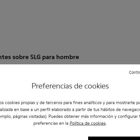
ntes sobre SLG para hombre
Contin
Preferencias de cookies
er de la talla adecuada?
os cookies propias y de terceros para fines analíticos y para mostrarte p
 SLG para Hombre comprados en la web de Camper?
alizada en base a un perfil elaborado a partir de tus hábitos de navegaci
emplo, páginas visitadas). Puedes obtener más información y configurar 
preferencias en la
Política de cookies
.
ución en Camper?