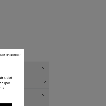
uar sin aceptar
ublicidad
ón (por
tus