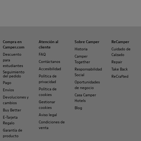
Compra en
Atención al
Sobre Camper
ReCamper
Camper.com
cliente
Historia
Cuidado de
Descuento
FAQ
Calzado
Camper
para
Contáctanos
Together
Repair
estudiantes
Accesibilidad
Responsabilidad
Take Back
Seguimiento
Social
del pedido
Política de
ReCrafted
privacidad
Oportunidades
Pago
de negocio
Política de
Envíos
cookies
Casa Camper
Devoluciones y
Hotels
Gestionar
cambios
cookies
Blog
Buy Better
Aviso legal
E-Tarjeta
Condiciones de
Regalo
venta
Garantía de
producto