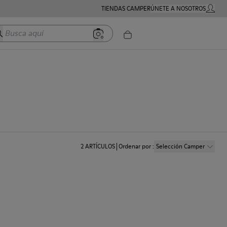
TIENDAS CAMPER
ÚNETE A NOSOTROS
MI CUE
usca aquí
2
ARTÍCULOS
Ordenar por
:
Selección Camper