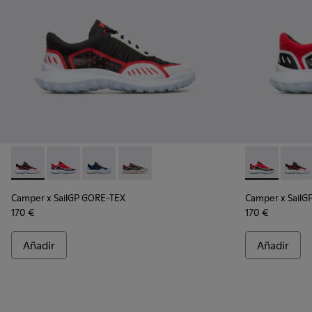
Camper x SailGP GORE-TEX - K100658-021 - Sneaker negra y
Camper x SailGP GORE-TEX - K100658-020 - Sneaker 
Camper x SailGP GORE-TEX - K100658-011
Camper x SailGP GORE-TEX - K100658
Camper x Sai
Campe
Camper x SailGP GORE-TEX
Camper x SailG
170 €
170 €
Añadir
Añadir