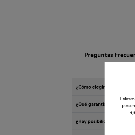
Preguntas Frecue
¿Cómo elegir zapatos Camp
Utilizam
¿Qué garantía tienen los
person
ej
¿Hay posibilidad de devol