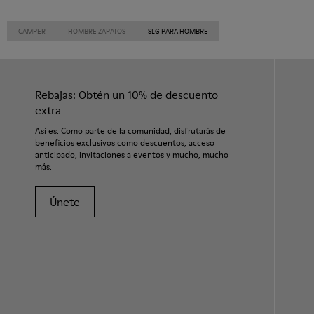
CAMPER
HOMBRE ZAPATOS
SLG PARA HOMBRE
Rebajas: Obtén un 10% de descuento
extra
Así es. Como parte de la comunidad, disfrutarás de
beneficios exclusivos como descuentos, acceso
anticipado, invitaciones a eventos y mucho, mucho
más.
Únete