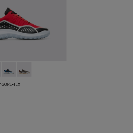
 blanca para hombre
roja y negra para hombre
-004Q
lGP GORE-TEX - K100658-020 - Sneaker roja y negra para homb
r x SailGP GORE-TEX - K100658-021 - Sneaker negra y blanca 
Camper x SailGP GORE-TEX - K100658-011
Camper x SailGP GORE-TEX - K100658-004Q
P GORE-TEX