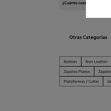
¿Cuánto cuesta el envío d
Otras Categorías
Botines
Non Leather
Zapatos Planos
Zapato
Plataformas / Cuñas
Z