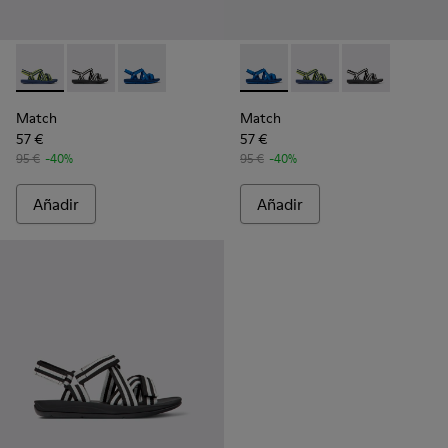
Match - K100781-008 - Sandalias azules y amarillas de tejid
Match - K100781-005 - Sandalias blancas y negras de
Match - K100781-004 - Sandalias de PET recic
Match - K100781-004 - Sanda
Match - K100781-008 -
Match - K10078
Match
Match
57 €
57 €
95 €
-40%
95 €
-40%
Añadir
Añadir