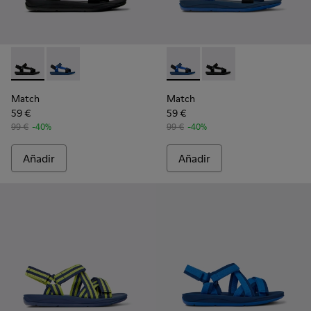
Match - K100539-001 - Sandalias de tejido negras para homb
Match - K100539-011 - Sandalias de tejido azules par
Match - K100539-011 - Sandal
Match - K100539-001 -
Match
Match
59 €
59 €
99 €
-40%
99 €
-40%
Añadir
Añadir