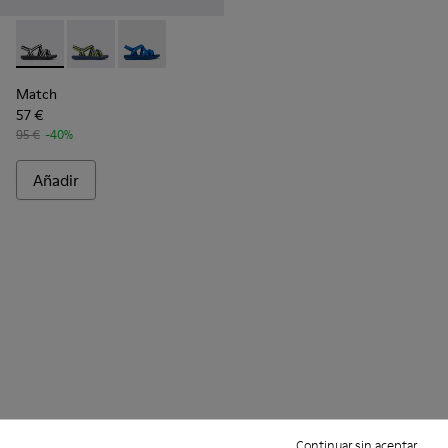
Match - K100781-005 - Sandalias blancas y negras de tejido
Match - K100781-008 - Sandalias azules y amarillas d
Match - K100781-004 - Sandalias de PET recic
Match
57 €
95 €
-40%
Añadir
Continuar sin aceptar