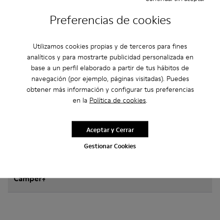
Preguntas Frecuentes sobre Match
Preferencias de cookies
para hombre
Utilizamos cookies propias y de terceros para fines
analíticos y para mostrarte publicidad personalizada en
base a un perfil elaborado a partir de tus hábitos de
¿Cómo elegir zapatos Camper de la talla adecuada?
navegación (por ejemplo, páginas visitadas). Puedes
obtener más información y configurar tus preferencias
¿Qué garantía tienen los MAT para Hombre
en la
Política de cookies
.
comprados en la web de Camper?
Aceptar y Cerrar
¿Hay posibilidad de devolución en Camper?
Gestionar Cookies
¿Cuánto cuesta el envío de los MAT para Hombre
Camper?