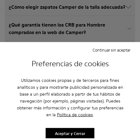
¿Cómo elegir zapatos Camper de la talla adecuada?
¿Qué garantía tienen los CRB para Hombre
comprados en la web de Camper?
¿Hay posibilidad de devolución en Camper?
Continuar sin aceptar
Preferencias de cookies
¿Cuánto cuesta el envío de los CRB para Hombre
Camper?
Utilizamos cookies propias y de terceros para fines
analíticos y para mostrarte publicidad personalizada en
base a un perfil elaborado a partir de tus hábitos de
navegación (por ejemplo, páginas visitadas). Puedes
obtener más información y configurar tus preferencias
en la
Política de cookies
.
Otras Categorías
Aceptar y Cerrar