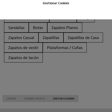
Gestionar Cookies
Botines
Non Leather
Bailarinas
Zapatos de cordones
Mocasines
Clogs
Sandalias
Botas
Zapatos Planos
Zapatos Casual
Zapatillas
Zapatillas de Casa
Zapatos de vestir
Plataformas / Cuñas
Zapatos de tacón
CAMPER
HOMBRE ZAPATOS
CRB PARA HOMBRE