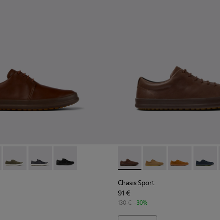
 hombre.
bre
 negros para hombre.
836-016 - Zapatos de piel marrón para hombre.
 - K100836-018 - Blue
Chasis - K100836-013 - Zapatos verdes de nobuk para hombre
Chasis - K100836-011 - Zapatos de piel azules para hom
Chasis - K100836-001 - Zapatos de piel negros 
Chasis Sport - K100373-019 -
Chasis Sport - K10037
Chasis Sport -
Chasis 
Chasis Sport
91 €
130 €
-30%