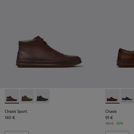
Chasis Sport - K300236-022 - Botines de piel marrones para
Chasis Sport - K300236-012 - Botín marrón para hom
Chasis Sport - K300236-004 - Botines de piel
Chasis - K100
Chasis
Chasis Sport
Chasis
140 €
91 €
130 €
-30%