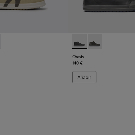
ombre
hombre
0811-002 - Zapatos de nobuk beige para hombre
 - K100811-001 - Zapatos de nobuk negros para hombre
Chasis - K300432-001 - Botin
Chasis - K300432-003 
Chasis
140 €
Añadir