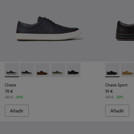
Chasis - K100836-011 - Zapatos de piel azules para hombre.
Chasis - K100836-018 - Blue
Chasis - K100836-016 - Zapatos de piel marró
Chasis - K100836-013 - Zapatos verde
Chasis - K100836-001 - Zapatos
Chasis Sport 
Chasis
Chasis
Chasis Sport
78 €
91 €
130 €
-40%
130 €
-30%
Añadir
Añadir