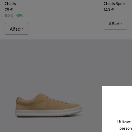
Chasis
Chasis Sport
78 €
140 €
130 €
-40%
Añadir
Añadir
Utilizam
person