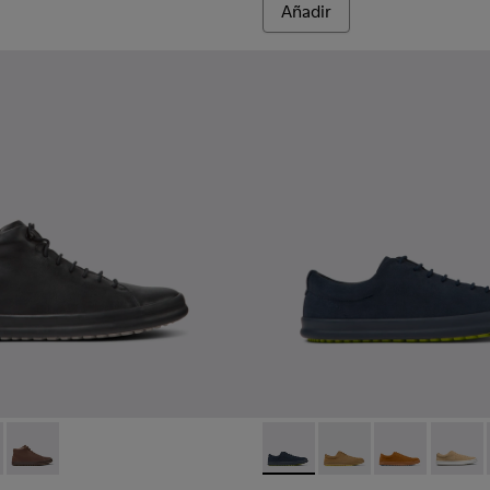
Añadir
hombre.
buk para hombre
 azules para hombre.
 de piel negros para hombre.
- K300236-004 - Botines de piel negros para hombre.
 Sport - K300236-022 - Botines de piel marrones para hombre.
Chasis Sport - K300236-012 - Botín marrón para hombre
Chasis - K100373-040 - Zapa
Chasis - K100373-046 
Chasis - K100
Chasis 