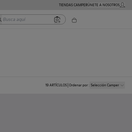
TIENDAS CAMPER
ÚNETE A NOSOTROS
MI CUE
usca aquí
19
ARTÍCULOS
Ordenar por
:
Selección Camper