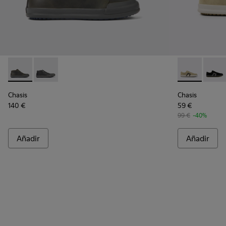
Chasis - K300432-003 - Botines verde oscuro de piel para h
Chasis - K300432-001 - Botines negros de piel para 
Chasis - K10
Chasis
Chasis
Chasis
140 €
59 €
99 €
-40%
Añadir
Añadir