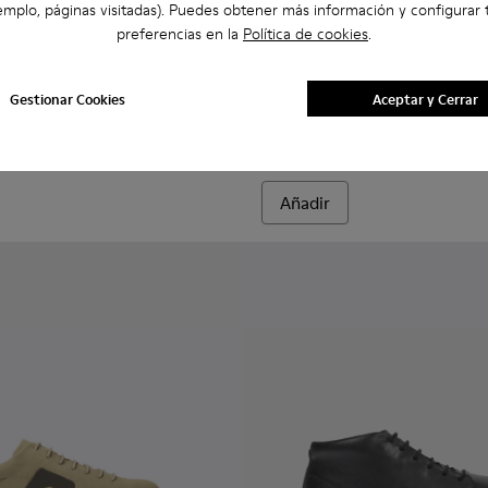
emplo, páginas visitadas). Puedes obtener más información y configurar 
preferencias en la
Política de cookies
.
obuk marrón para hombre
nobuk para hombre
 de nobuk para hombre
 de piel marrones para hombre.
Zapatos de piel marrones para hombre.
008 - Zapatos de piel negros para hombre.
0836-013 - Zapatos verdes de nobuk para hombre
 - K100836-018 - Blue
Chasis - K100836-016 - Zapatos de piel marrón para hombre.
Chasis - K100836-011 - Zapatos de piel azules para hom
Chasis - K100836-001 - Zapatos de piel negros 
Chasis - K100811-001 - Zapa
Chasis - K100811-002
Gestionar Cookies
Aceptar y Cerrar
Chasis
59 €
99 €
-40%
Añadir