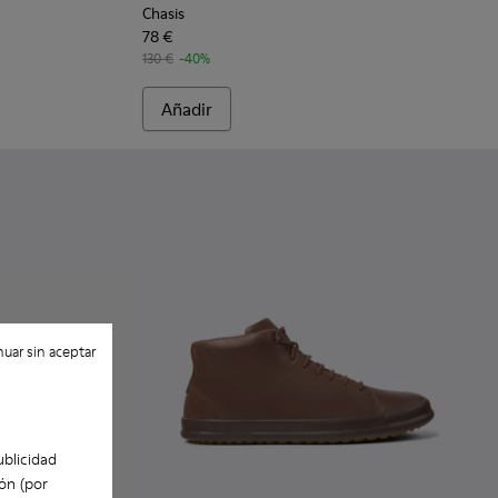
Chasis
78 €
130 €
-40%
Añadir
uar sin aceptar
ublicidad
ón (por