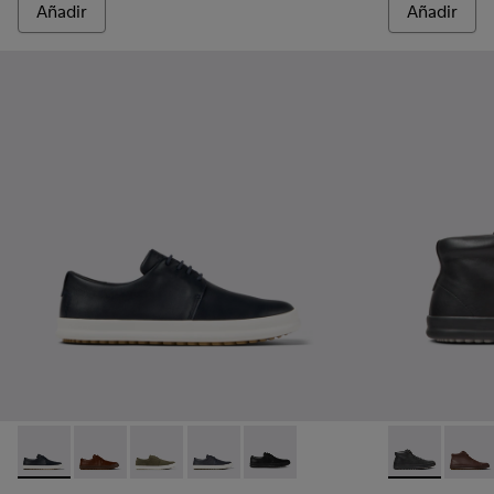
Añadir
Añadir
Chasis - K100836-018 - Blue
Chasis - K100836-016 - Zapatos de piel marrón para 
Chasis - K100836-013 - Zapatos verdes de no
Chasis - K100836-011 - Zapatos de piel
Chasis - K100836-001 - Zapatos
Chasis Sport 
Chasis