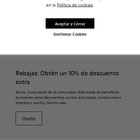
en la
Política de cookies
.
Aceptar y Cerrar
Gestionar Cookies
CAMPER
HOMBRE ZAPATOS
MORRYS PARA HOMBRE
Rebajas: Obtén un 10% de descuento
extra
Así es. Como parte de la comunidad, disfrutarás de beneficios
exclusivos como descuentos, acceso anticipado, invitaciones a
eventos y mucho, mucho más.
Únete