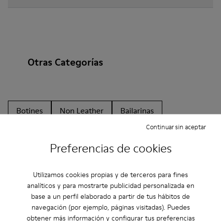
Otras Categorías
Botines
Non Leather
Bailarinas
Continuar sin aceptar
Zapatos de cordones
Mocasines
Clogs
Preferencias de cookies
Sandalias
Botas
Zapatos Planos
Zapatos Casual
Zapatillas
Zapatillas de Casa
Utilizamos cookies propias y de terceros para fines
analíticos y para mostrarte publicidad personalizada en
Zapatos de vestir
Plataformas / Cuñas
base a un perfil elaborado a partir de tus hábitos de
navegación (por ejemplo, páginas visitadas). Puedes
Zapatos de tacón
obtener más información y configurar tus preferencias