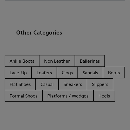
Other Categories
Ankle Boots
Non Leather
Ballerinas
Lace-Up
Loafers
Clogs
Sandals
Boots
Flat Shoes
Casual
Sneakers
Slippers
Formal Shoes
Platforms / Wedges
Heels