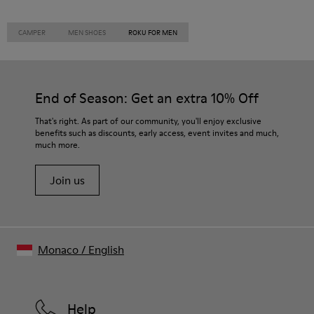
CAMPER
MEN SHOES
ROKU FOR MEN
End of Season: Get an extra 10% Off
That's right. As part of our community, you'll enjoy exclusive
benefits such as discounts, early access, event invites and much,
much more.
Join us
Monaco
/
English
Help