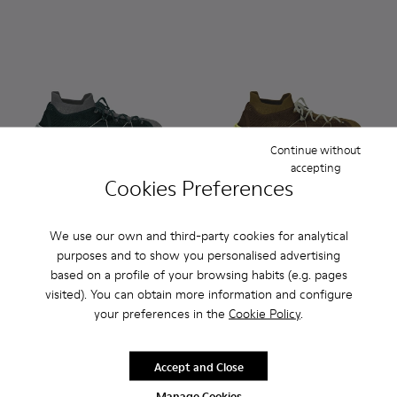
Continue without
accepting
Cookies Preferences
Custom Roku - K100953-999-R007 - Disassembled Sneaker 
Custom Roku - K100953-005 - Gray Sneaker for Men
Custom Roku - K100953-001 - Multicolor Texti
Custom Roku - K100953-010 - Burgund
Custom Roku - K100953-003 - Wh
Custom Roku - K100953-999-
Custom Roku - K100953-
Custom Roku - K10095
Custom Roku - K
Custom Roku - 
Custom Ro
Custom 
Cu
We use our own and third-party cookies for analytical
purposes and to show you personalised advertising
Custom Roku
Custom Roku
based on a profile of your browsing habits (e.g. pages
180 €
180 €
visited). You can obtain more information and configure
your preferences in the
Cookie Policy
.
Customize
Customize
Accept and Close
Manage Cookies