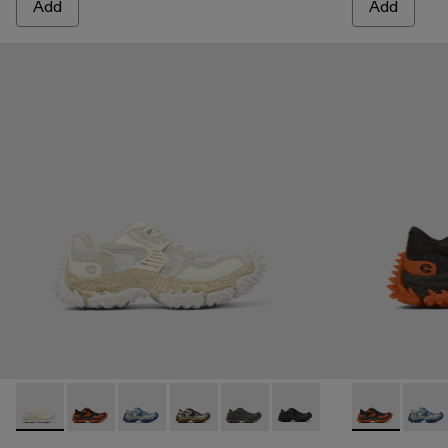
Add
Add
TORNADO - A500043-002 - WHITE
TORNADO - A500043-009 - GRAY-ORANGE
TORNADO - A500043-008 - GRAY-BLUE
TORNADO - A500043-007 - GRAY-B
TORNADO - A500043-006 - G
TORNADO - A500043-0
TORNADO - 
TORNA