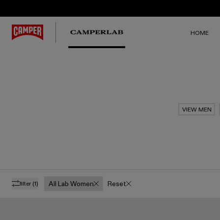
HOME
VIEW MEN
All Lab Women
Reset
filter
(1)