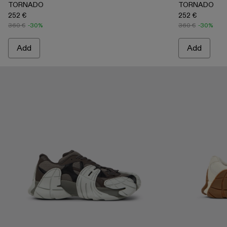
TORNADO
TORNADO
252 €
252 €
360 €
-30%
360 €
-30%
Add
Add