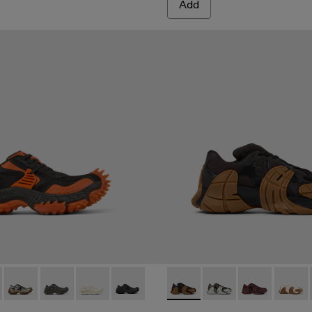
Add
EIGE
RAY
01 - BLACK
A500043-009 - GRAY-ORANGE
DO - A500043-008 - GRAY-BLUE
TORNADO - A500043-007 - GRAY-BEIGE
TORNADO - A500043-006 - GRAY
TORNADO - A500043-002 - WHITE
TORNADO - A500043-001 - BLACK
TORMENTA - A500013-025
TORMENTA - A50001
TORMENTA - 
TORME