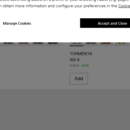
n obtain more information and configure your preferences in the
Cookie
Manage Cookies
Accept and Close
GRAY
-002
00042-001
 A500042-006 - BURGUNDY-GRAY
ENTA - A500042-010 - MULTICOLOR
TORMENTA - A500042-005 - GRAY-BLACK
TORMENTA - A500042-004
TORMENTA - A500042-003
TORMENTA - A500042-002
TORMENTA - A500042-001
TORMENTA - A500028-006
TORMENTA - A5000
TORMENTA - 
TORME
TORMENTA
195 €
325 €
-40%
Add