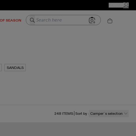
CAMPER STORES
JOIN US
MY ACC
Search here
 OF SEASON
SANDALS
248
ITEMS
Sort by
:
Camper´s selection