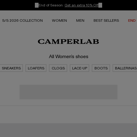
End of Season:
Get an extra 10% Off
S/S 2026 COLLECTION
WOMEN
MEN
BEST SELLERS
END
All Women's shoes
SNEAKERS
LOAFERS
CLOGS
LACE-UP
BOOTS
BALLERINAS