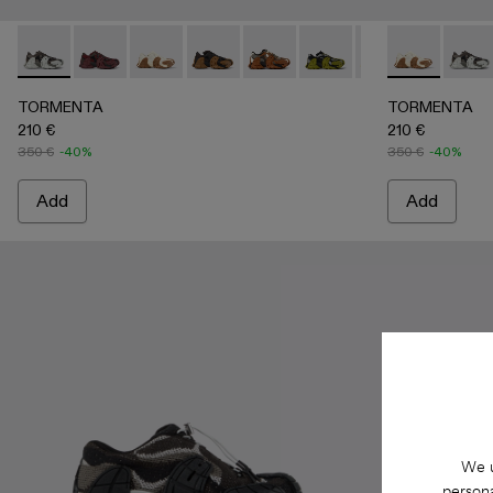
TORMENTA - A500013-028 - GRAY-BLACK
TORMENTA - A500013-027 - BURGUNDY-BLACK
TORMENTA - A500013-026 - WHITE-BRO
TORMENTA - A500013-025 - BLAC
TORMENTA - A500013-021
TORMENTA - A500013-
TORMENTA - A5
TORMENTA -
TORMENTA
TORME
TO
TORMENTA
TORMENTA
210 €
210 €
350 €
-40%
350 €
-40%
Add
Add
We u
persona