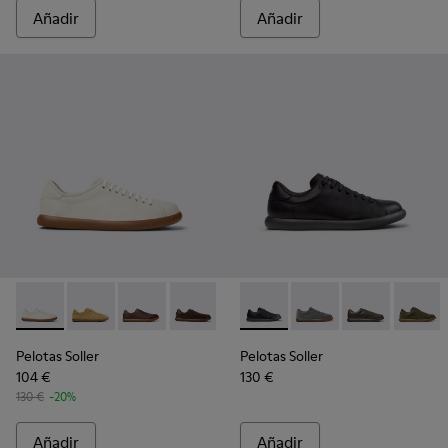
Añadir
Añadir
Pelotas Soller - K100974-001 - Sneakers de piel blancas par
Pelotas Soller - K100974-021 - Sneakers de nobuk y p
Pelotas Soller - K100974-019
Pelotas Soller - K100974-018 - Sneake
Pelotas Soller - K100974-017 - 
Pelotas Soller - K101003-001 
Pelotas Soller - K100974
Pelotas Soller - K1010
Pelotas Soller - 
Pelotas Soller 
Pelotas So
Pelotas
Pelotas Soller
Pelotas Soller
104 €
130 €
130 €
-20%
Añadir
Añadir