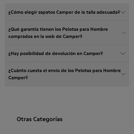
¿Cómo elegir zapatos Camper de la talla adecuada?
¿Qué garantía tienen los Pelotas para Hombre
comprados en la web de Camper?
¿Hay posibilidad de devolución en Camper?
¿Cuánto cuesta el envío de los Pelotas para Hombre
Camper?
Otras Categorías