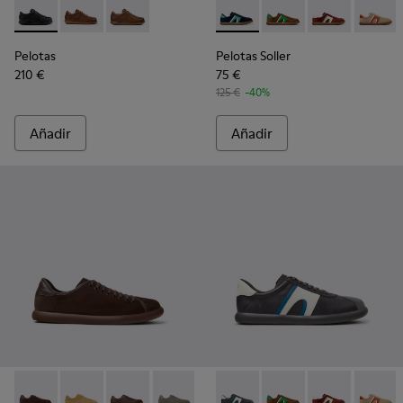
Pelotas - 17408-126 - Zapatos de piel de curtición vegetal n
Pelotas - 17408-125 - Zapatos de piel marrones para 
Pelotas - 17408-124
Pelotas Soller - K100937-027
Pelotas Soller - K1009
Pelotas Soller 
Pelotas
Pelotas
Pelotas Soller
210 €
75 €
125 €
-40%
Añadir
Añadir
Pelotas Soller - K100974-018 - Sneakers de nobuk y piel ma
Pelotas Soller - K100974-021 - Sneakers de nobuk y p
Pelotas Soller - K100974-019
Pelotas Soller - K100974-017 - Sneaker
Pelotas Soller - K100974-015 - 
Pelotas Soller - K100937-033 
Pelotas Soller - K100974
Pelotas Soller - K1009
Pelotas Soller - 
Pelotas Soller 
Pelotas So
Pelotas