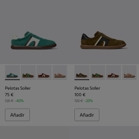
Pelotas Soller - K100937-031 - Sneakers de nobuk y piel mult
Pelotas Soller - K100937-038 - Zapatillas multicolor 
Pelotas Soller - K100937-037 - Zapatillas mult
Pelotas Soller - K100937-036 - Zapatill
Pelotas Soller - K100937-033 - Z
Pelotas Soller - K100937-026
Pelotas Soller - K100937
Pelotas Soller - K1009
Pelotas Soller - 
Pelotas Soller 
Pelotas So
Pelotas
Pel
Pelotas Soller
Pelotas Soller
75 €
100 €
125 €
-40%
125 €
-20%
Añadir
Añadir