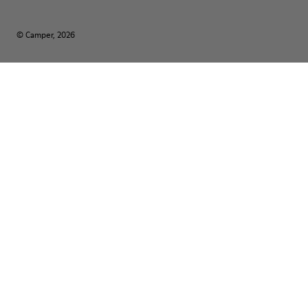
© Camper, 2026