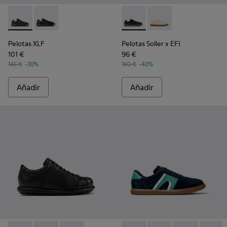
Pelotas XLF - K100752-002 - Zapatillas de piel marrones par
Pelotas XLF - K100752-001 - Zapatillas de piel negras
Pelotas Soller x EFI - K1010
Pelotas Soller x EFI -
Pelotas XLF
Pelotas Soller x EFI
101 €
96 €
145 €
-30%
160 €
-40%
Añadir
Añadir