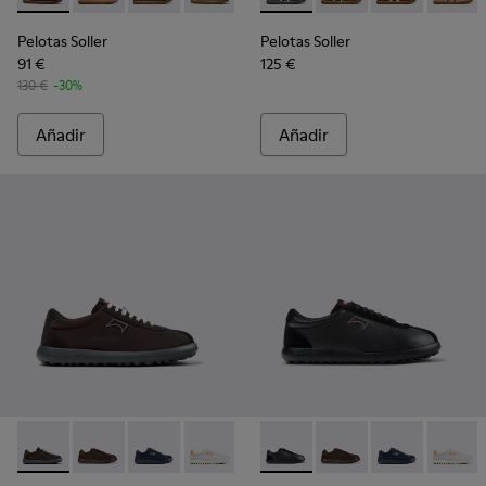
Pelotas Soller
Pelotas Soller
91 €
125 €
130 €
-30%
Añadir
Añadir
Pelotas XLF - K101019-005 - Sneakers de tejido y nobuk gris
Pelotas XLF - K101019-023
Pelotas XLF - K101019-022
Pelotas XLF - K101019-020
Pelotas XLF - K101019-019
Pelotas XLF - K101019-008 - 
Pelotas XLF - K101019-0
Pelotas XLF - K101019
Pelotas XLF - K10
Pelotas XLF - 
Pelotas XL
Pelotas
Pel