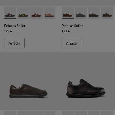
Pelotas Soller - K100937-023 - Zapatillas de piel y nobuk mul
Pelotas Soller - K100937-038 - Zapatillas multicolor 
Pelotas Soller - K100937-037 - Zapatillas mult
Pelotas Soller - K100937-036 - Zapatill
Pelotas Soller - K100937-033 - Z
Pelotas Soller - K101003-004 
Pelotas Soller - K100937
Pelotas Soller - K1010
Pelotas Soller - 
Pelotas Soller 
Pelotas So
Pelotas
Pel
Pelotas Soller
Pelotas Soller
125 €
130 €
Añadir
Añadir