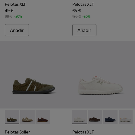
Pelotas XLF
Pelotas XLF
49 €
65 €
99 €
-50%
130 €
-50%
Añadir
Añadir
Pelotas Soller - K101056-006 - Sneakers de tejido y nobuk 
Pelotas Soller - K101056-005
Pelotas Soller - K101056-002
Pelotas XLF - K101019-007 - 
Pelotas XLF - K101019
Pelotas XLF - 
Pelotas
Pelotas Soller
Pelotas XLF