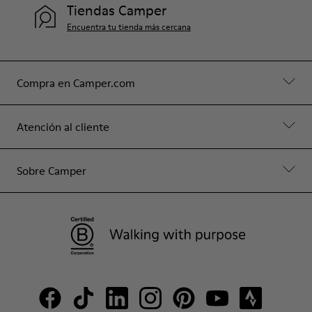
Tiendas Camper
Encuentra tu tienda más cercana
Compra en Camper.com
Atención al cliente
Sobre Camper