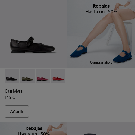
Rebajas
Hasta un -50%
Comprar ahora
Casi Myra - K201629-001 - Zapatos negros de piel para mujer
Casi Myra - K201629-017 - Zapatos de piel verdes par
Casi Myra - K201629-016 - Zapatos de piel ros
Casi Myra - K201629-014
Casi Myra - K201629-010
Casi Myra - K201629-00
Casi Myra
145 €
Añadir
Rebajas
Hasta un -50%