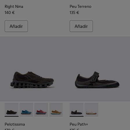
Right Nina
Peu Terreno
140 €
135 €
Añadir
Añadir
Pelotissima - K201922-006 - Zapatillas negras y grises de PET
Pelotissima - K201922-011 - Zapatillas azules de PET r
Pelotissima - K201922-010 - Zapatillas burdeos
Pelotissima - K201922-007 - Zapatillas
Peu Path+ - K201987-001 - Bai
Peu Path+ - K201987
Pelotissima
Peu Path+