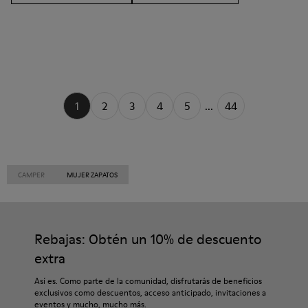
1
2
3
4
5
...
44
CAMPER
MUJER ZAPATOS
Rebajas: Obtén un 10% de descuento
extra
Así es. Como parte de la comunidad, disfrutarás de beneficios
exclusivos como descuentos, acceso anticipado, invitaciones a
eventos y mucho, mucho más.