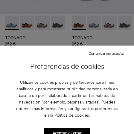
TORNADO - A500043-008 - Multicolor
TORNADO - A500043-009 - Multicolor
TORNADO - A500043-007 - Multicolor
TORNADO - A500043-006 - Grey
TORNADO - A500043-002 - Mul
TORNADO - A500043-009 - M
TORNADO - A500043-001
TORNADO - A500043-
TORNADO - A5
TORNAD
TORNADO
TORNADO
252 €
252 €
360 €
-30%
360 €
-30%
Continuar sin aceptar
Añadir
Añadir
Preferencias de cookies
Utilizamos cookies propias y de terceros para fines
analíticos y para mostrarte publicidad personalizada en
base a un perfil elaborado a partir de tus hábitos de
navegación (por ejemplo, páginas visitadas). Puedes
obtener más información y configurar tus preferencias
en la
Política de cookies
.
Aceptar y Cerrar