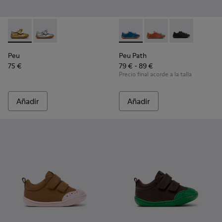
Peu - K800700-002 - Zapatos de piel amarillos para niños.
Peu - K800700-001 - Zapatos de piel grises para niño
Peu Path - K800707-002 - Zapa
Peu Path - K800707-008
Peu Path - K8
Peu
Peu Path
75 €
79 € - 89 €
Precio final acorde a la talla
Añadir
Añadir