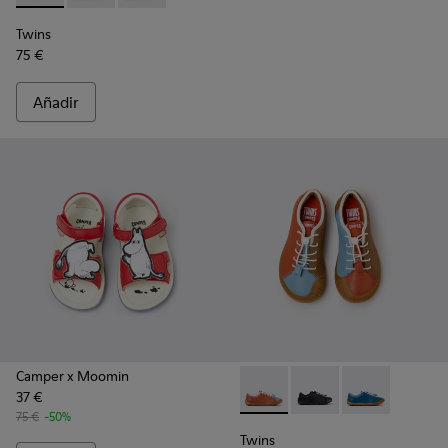
Twins
75 €
Añadir
Camper x Moomin
37 €
Twins - K800707-008 - Zapatil
Twins - K800707-007
Twins - K800707
75 €
-50%
Twins