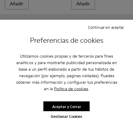
Añadir
Añadir
Continuar sin aceptar
Preferencias de cookies
Utilizamos cookies propias y de terceros para fines
analíticos y para mostrarte publicidad personalizada en
base a un perfil elaborado a partir de tus hábitos de
navegación (por ejemplo, páginas visitadas). Puedes
obtener más información y configurar tus preferencias
Compas
en la
Política de cookies
.
85 € - 95 €
Kiddo - K900189-028 - Botine
Kiddo - K900189-026 -
Kiddo - K9001
Kiddo -
Precio final acorde a la talla
Kiddo
Aceptar y Cerrar
85 € - 95 €
Precio final acorde a la talla
Gestionar Cookies
Añadir
Añadir