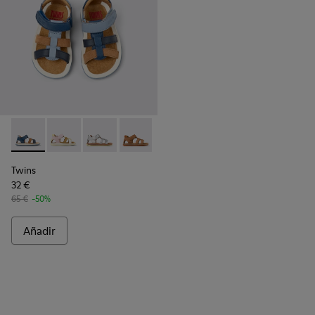
Twins - K800628-007 - Sandalias de piel y nobuk azules para
Twins - K800628-008
Twins - K800628-003
Twins - K800628-002
Twins - K800628-001
Twins
32 €
65 €
-50%
Añadir