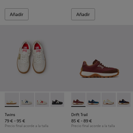
Añadir
Añadir
Twins - K800653-014 - Zapatillas de piel multicolor para niño
Twins - K800653-010
Twins - K800653-008
Twins - K800653-006
Twins - K800653-003
Drift Trail - K800548-031 - Za
Twins - K800653-002
Drift Trail - K800548-0
Drift Trail - 
Drift T
Twins
Drift Trail
79 € - 95 €
85 € - 89 €
Precio final acorde a la talla
Precio final acorde a la talla