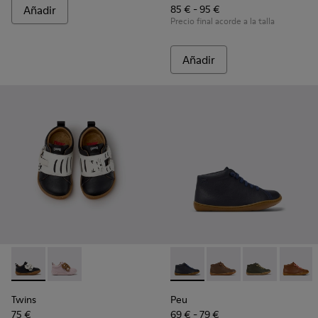
Añadir
85 € - 95 €
Precio final acorde a la talla
Añadir
Twins - K800714-002 - Zapatillas de piel en blanco y negro p
Twins - K800714-001
Peu - 90019-096 - Botines de 
Peu - 90019-131
Peu - 90019-13
Peu - 9
Twins
Peu
75 €
69 € - 79 €