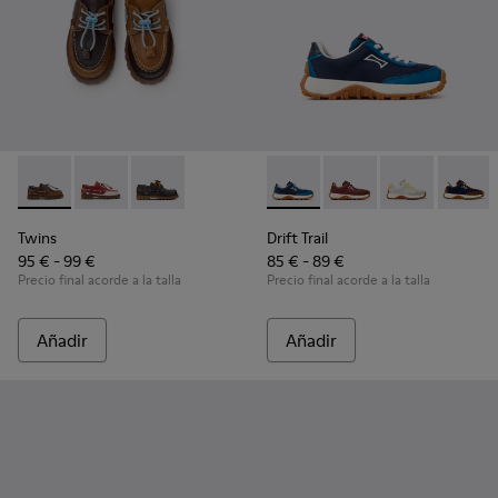
Twins - K800416-007 - Náuticos de piel marrón para niños.
Twins - K800416-008 - Zapatos náuticos de piel multi
Twins - K800416-001 - Zapatos náuticos de pie
Drift Trail - K800548-032 - Zap
Drift Trail - K800548-
Drift Trail - 
Drift T
Twins
Drift Trail
95 € - 99 €
85 € - 89 €
Precio final acorde a la talla
Precio final acorde a la talla
Añadir
Añadir