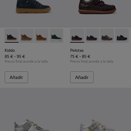
Kiddo - K900189-026 - Botines de piel azules para niños.
Kiddo - K900189-028 - Botines de piel marrones para
Kiddo - K900189-025
Kiddo - K900189-021
Kiddo - K900189-020
Pelotas - 80353-044 - Zapatos
Kiddo - K900189-018
Pelotas - 80353-043
Kiddo - K900189
Pelotas - 803
Kiddo - K
Pelotas
Ki
Kiddo
Pelotas
85 € - 95 €
75 € - 85 €
Precio final acorde a la talla
Precio final acorde a la talla
Añadir
Añadir