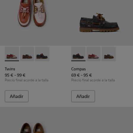
Twins - K800416-008 - Zapatos náuticos de piel multicolor p
Twins - K800416-007 - Náuticos de piel marrón para 
Twins - K800416-001 - Zapatos náuticos de pie
Compas - K800416-001 - Zapat
Compas - K800416-008 
Compas - K8004
Twins
Compas
95 € - 99 €
69 € - 95 €
Precio final acorde a la talla
Precio final acorde a la talla
Añadir
Añadir