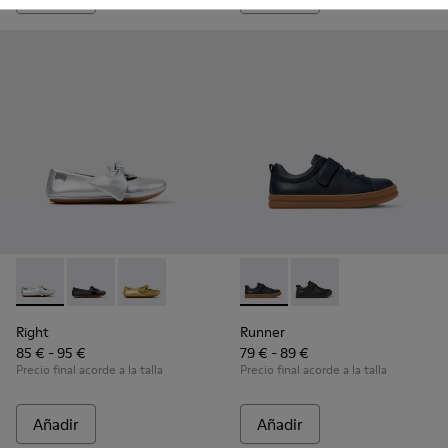
Right - K800702-002 - Bailarinas de piel grises para niños.
Right - K800702-006
Right - K800702-004
Runner - K800319-006 - Zapatil
Runner - K800319-00
Right
Runner
85 € - 95 €
79 € - 89 €
Precio final acorde a la talla
Precio final acorde a la talla
Añadir
Añadir