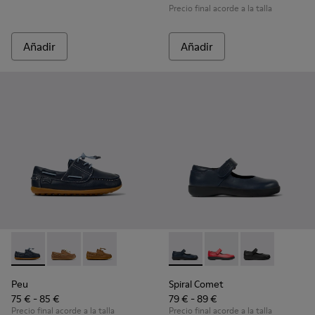
Precio final acorde a la talla
Añadir
Añadir
Peu - K800689-002 - Zapatos náuticos de piel azules para ni
Peu - K800689-004
Peu - K800689-001
Spiral Comet - 80356-031 - Za
Spiral Comet - 80356
Spiral Comet 
Peu
Spiral Comet
75 € - 85 €
79 € - 89 €
Precio final acorde a la talla
Precio final acorde a la talla