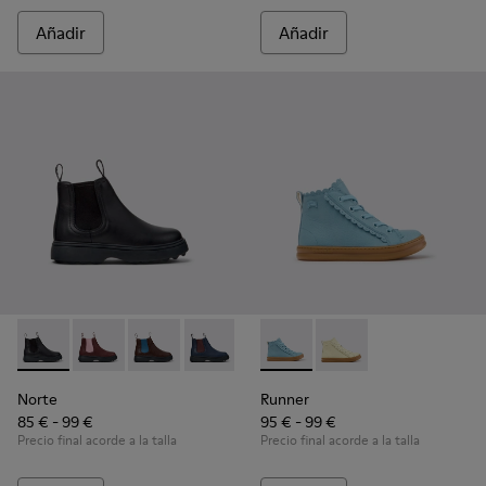
Añadir
Añadir
Norte - K900149-001 - Botines de piel negros para niños.
Norte - K900149-026
Norte - K900149-025
Norte - K900149-024
Norte - K900149-023
Runner - K900421-001 - Zapati
Norte - K900149-022
Runner - K900421-00
Norte - K900149
Norte - K
No
Norte
Runner
85 € - 99 €
95 € - 99 €
Precio final acorde a la talla
Precio final acorde a la talla