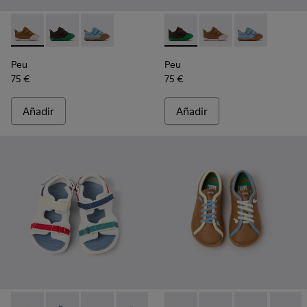
Peu - K800708-003 - Zapatos marrones de piel para niños.
Peu - K800708-004 - Zapatos de piel marrones para 
Peu - K800708-002
Peu - K800708-004 - Zapatos
Peu - K800708-003 - Z
Peu - K80070
Peu
Peu
75 €
75 €
Añadir
Añadir