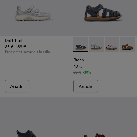
Drift Trail
85 € - 89 €
Bicho - 80372-078 - Sandalias
Bicho - 80372-088 - Sa
Bicho - 80372
Bicho -
Precio final acorde a la talla
Bicho
42 €
60 €
-30%
Añadir
Añadir