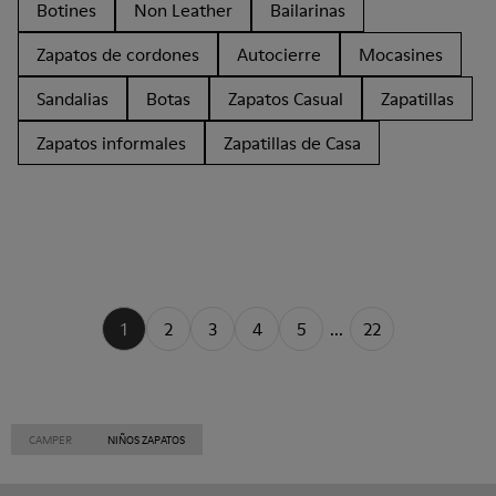
Botines
Non Leather
Bailarinas
Zapatos de cordones
Autocierre
Mocasines
Sandalias
Botas
Zapatos Casual
Zapatillas
Zapatos informales
Zapatillas de Casa
1
2
3
4
5
...
22
CAMPER
NIÑOS ZAPATOS