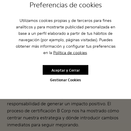
Preferencias de cookies
Utilizamos cookies propias y de terceros para fines
¿Por qué es importante?
analíticos y para mostrarte publicidad personalizada en
base a un perfil elaborado a partir de tus hábitos de
La certificación B Corp nos ayuda a
navegación (por ejemplo, páginas visitadas). Puedes
elaborar una hoja de ruta para
obtener más información y configurar tus preferencias
en la
Política de cookies
.
reforzar nuestro impacto positivo
como organización y nos permite
Aceptar y Cerrar
alinear aún más nuestros valores con
Gestionar Cookies
nuestra misión empresarial.
Creemos que todas las empresas tienen la
responsabilidad de generar un impacto positivo. El
proceso de certificación B Corp nos ha mostrado cómo
centrar nuestra estrategia y dónde introducir cambios
inmediatos para seguir mejorando.