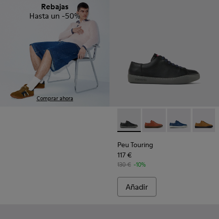
Rebajas
Hasta un -50%
Comprar ahora
Peu Touring - K100479-001 - 
Peu Touring - K10047
Peu Touring -
Peu Tou
Peu Touring
117 €
130 €
-10%
Añadir