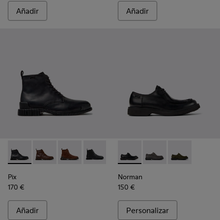
Añadir
Añadir
Pix - K300542-004 - Botines de piel negros para hombre.
Pix - K300542-005
Pix - K300542-003
Pix - K300542-001
Norman - K100999-001 - Zapa
Norman - K100999-0
Norman - K10
Pix
Norman
170 €
150 €
Añadir
Personalizar