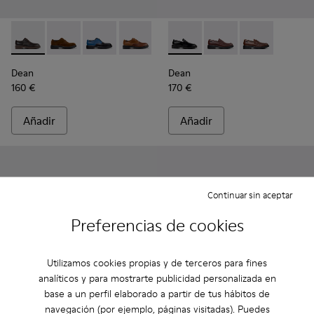
Dean - K100979-002 - Zapatos de piel marrones para hombr
Dean - K100979-027
Dean - K100979-026 - Zapatos de piel multico
Dean - K100979-025
Dean - K100979-022 - Zapatos d
Dean - K101045-001 - Mocasi
Dean - K100979-016
Dean - K101045-008
Dean - K100979-
Dean - K10104
Dean - K1
De
Dean
Dean
160 €
170 €
Añadir
Añadir
Continuar sin aceptar
Preferencias de cookies
Utilizamos cookies propias y de terceros para fines
analíticos y para mostrarte publicidad personalizada en
base a un perfil elaborado a partir de tus hábitos de
navegación (por ejemplo, páginas visitadas). Puedes