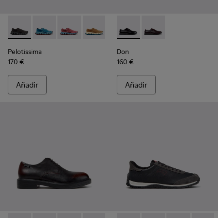
Pelotissima - K101109-006 - Zapatillas negras de materiales 
Pelotissima - K101109-011 - Zapatillas azules de mate
Pelotissima - K101109-010
Pelotissima - K101109-007 - Zapatillas
Don - K101140-001 - Zapatos 
Don - K101140-003
Pelotissima
Don
170 €
160 €
Añadir
Añadir