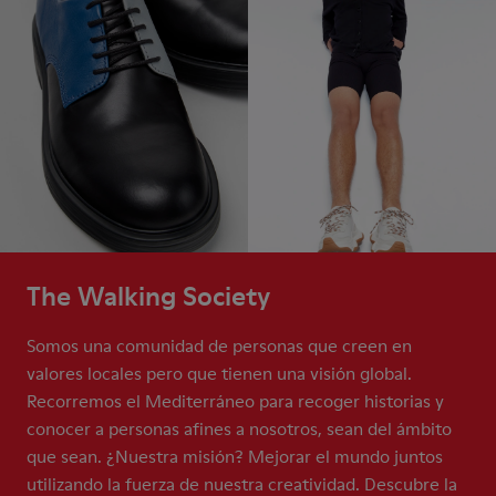
The Walking Society
Somos una comunidad de personas que creen en
valores locales pero que tienen una visión global.
Recorremos el Mediterráneo para recoger historias y
conocer a personas afines a nosotros, sean del ámbito
que sean. ¿Nuestra misión? Mejorar el mundo juntos
utilizando la fuerza de nuestra creatividad. Descubre la