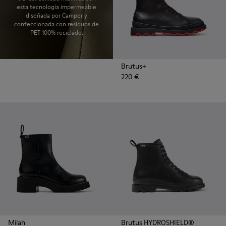
esta tecnología impermeable
diseñada por Camper y
confeccionada con residuos de
PET 100% reciclado.
Brutus+
220 €
Milah
Brutus HYDROSHIELD®