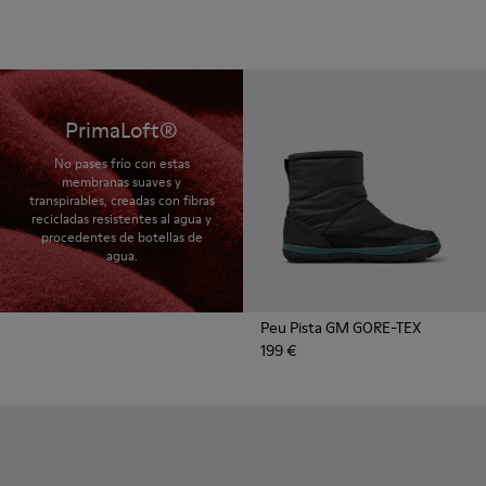
PrimaLoft®
No pases frío con estas
membranas suaves y
transpirables, creadas con fibras
recicladas resistentes al agua y
procedentes de botellas de
agua.
Peu Pista GM GORE-TEX
199 €