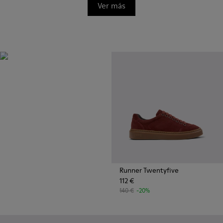
Ver más
OrthoLite®
Plantillas de rendimiento
innovador con un diseño único
que absorbe la humedad para
proporcionar transpirabilidad,
acolchado y bienestar
superiores, hagas lo que hagas.
Runner Twentyfive
112 €
140 €
-20%