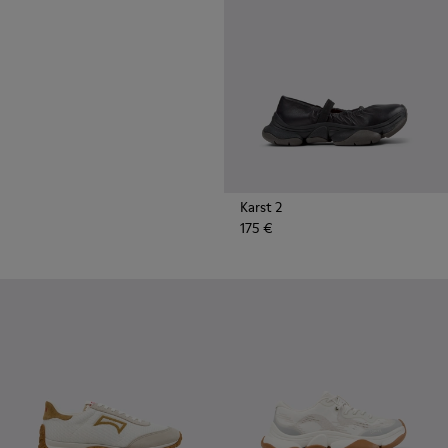
las resistentes suelas de goma
de Vibram también
proporcionan una tracción
extrema en la calle.
Karst 2
175 €