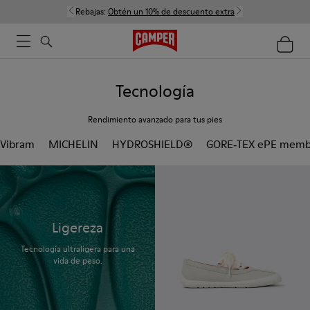
Rebajas:
Obtén un 10% de descuento extra
Tecnología
Rendimiento avanzado para tus pies
Vibram
MICHELIN
HYDROSHIELD®
GORE‑TEX ePE memb
Ligereza
Tecnología ultraligera para una
vida de peso.