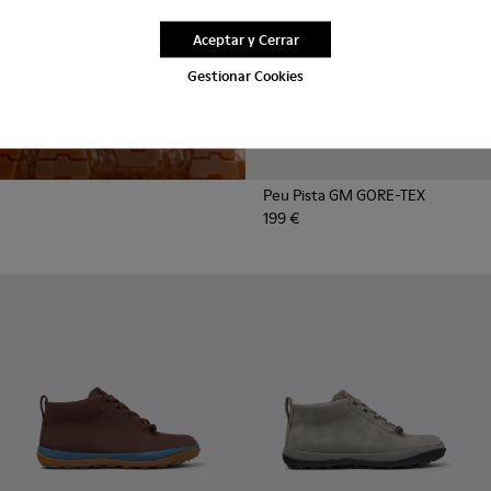
Michelin
Desde el carril rápido a nuestro
Aceptar y Cerrar
calzado, las suelas con
Gestionar Cookies
tecnología avanzada de
Michelin ofrecen un agarre
extraordinario, naturalmente.
Peu Pista GM GORE-TEX
199 €