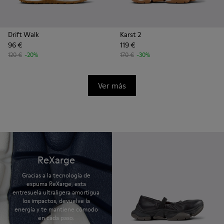
Drift Walk
Karst 2
96 €
119 €
120 €
-20%
170 €
-30%
Ver más
ReXarge
Gracias a la tecnología de
espuma ReXarge, esta
entresuela ultraligera amortigua
los impactos, devuelve la
energía y te mantiene cómodo
en cada paso.