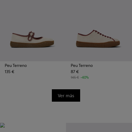
Peu Terreno
Peu Terreno
135 €
87 €
145 €
-40%
Ver más
Vibram
Diseñadas originalmente para
escalar las montañas más altas,