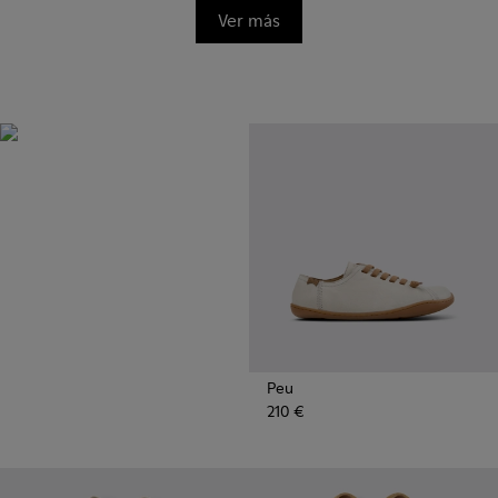
Ver más
BRIDGE®️
XTRAGRIP
Diseñada por Camper para
ofrecer la máxima calidad y
durabilidad, esta suela
tecnológicamente avanzada
proporciona un agarre
excepcional y una gran
resistencia a la abrasión en
cualquier terreno.
Peu
210 €