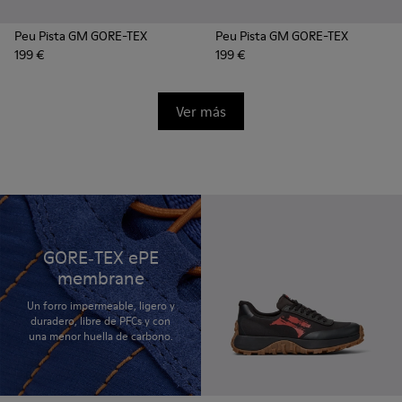
Peu Pista GM GORE-TEX
Peu Pista GM GORE-TEX
199 €
199 €
Ver más
GORE‑TEX ePE
membrane
Un forro impermeable, ligero y
duradero, libre de PFCs y con
una menor huella de carbono.