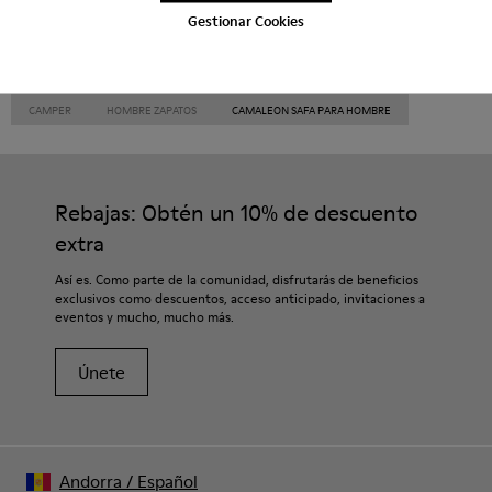
Gestionar Cookies
CAMPER
HOMBRE ZAPATOS
CAMALEON SAFA PARA HOMBRE
Rebajas: Obtén un 10% de descuento
extra
Así es. Como parte de la comunidad, disfrutarás de beneficios
exclusivos como descuentos, acceso anticipado, invitaciones a
eventos y mucho, mucho más.
Únete
Andorra
/
Español