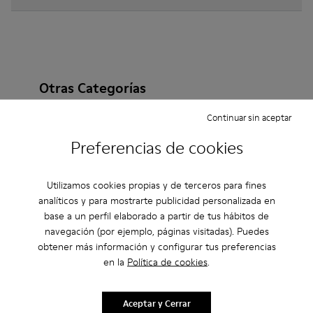
Otras Categorías
Continuar sin aceptar
Preferencias de cookies
Botines
Non Leather
Bailarinas
Zapatos de cordones
Mocasines
Clogs
Utilizamos cookies propias y de terceros para fines
analíticos y para mostrarte publicidad personalizada en
Sandalias
Botas
Zapatos Casual
Zapatillas
base a un perfil elaborado a partir de tus hábitos de
navegación (por ejemplo, páginas visitadas). Puedes
Zapatillas de Casa
Zapatos de vestir
obtener más información y configurar tus preferencias
en la
Política de cookies
.
Plataformas / Cuñas
Zapatos de tacón
Aceptar y Cerrar