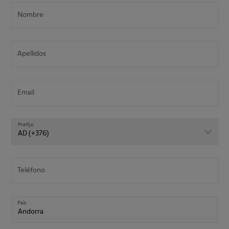
Nombre
Apellidos
Email
Prefijo
Prefijo
AD (+376)
Teléfono
País