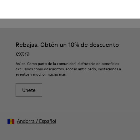
Enviar
Rebajas: Obtén un 10% de descuento
extra
Así es. Como parte de la comunidad, disfrutarás de beneficios
exclusivos como descuentos, acceso anticipado, invitaciones a
eventos y mucho, mucho más.
Únete
Andorra
/
Español