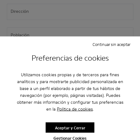
Dirección
Población
Continuar sin aceptar
Preferencias de cookies
Codigo postal
Utilizamos cookies propias y de terceros para fines
contacto.shop.type
analíticos y para mostrarte publicidad personalizada en
contacto.shop.type
contacto.shop.type
base a un perfil elaborado a partir de tus hábitos de
navegación (por ejemplo, páginas visitadas). Puedes
obtener más información y configurar tus preferencias
Empresa
en la
Política de cookies
.
Información sobre protección de datos
Aceptar y Cerrar
Declaro que he leído y acepto la
Política de Privacidad
Gestionar Cookies