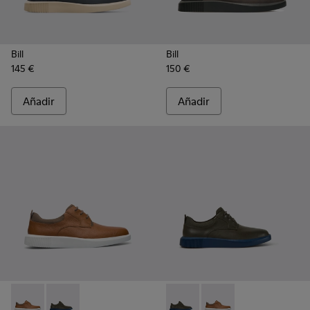
Bill
Bill
145 €
150 €
Añadir
Añadir
Bill - K100655-010 - Zapato en color marrón claro para hom
Bill - K100655-015 - Zapatos de piel con cordones en 
Bill - K100655-015 - Zapatos 
Bill - K100655-010 - 