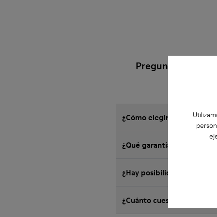
Preguntas Frecue
Utilizam
¿Cómo elegir zapatos Camp
person
ej
¿Qué garantía tienen los 
¿Hay posibilidad de devol
¿Cuánto cuesta el envío d