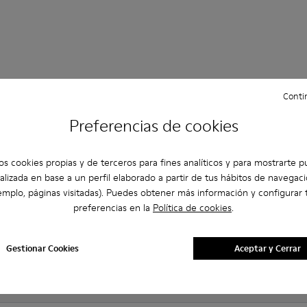
ntes sobre Bark para hombre
Contin
Preferencias de cookies
os cookies propias y de terceros para fines analíticos y para mostrarte p
er de la talla adecuada?
alizada en base a un perfil elaborado a partir de tus hábitos de navegaci
emplo, páginas visitadas). Puedes obtener más información y configurar 
brk para Hombre comprados en la web de Camper?
preferencias en la
Política de cookies
.
ución en Camper?
Gestionar Cookies
Aceptar y Cerrar
e los brk para Hombre Camper?