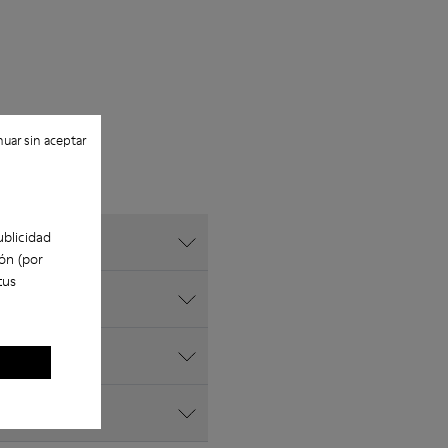
uar sin aceptar
ublicidad
ón (por
tus