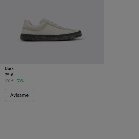
Bark
75 €
150 €
-50%
Avísame