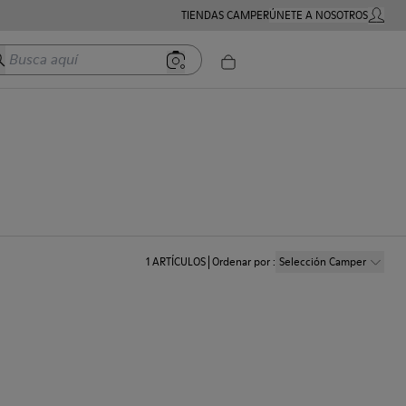
TIENDAS CAMPER
ÚNETE A NOSOTROS
MI CUE
usca aquí
1
ARTÍCULOS
Ordenar por
:
Selección Camper