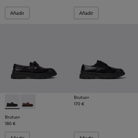
Añadir
Añadir
Brutus+
170 €
Brutus+ - K101067-002 - Zapatos náuticos de piel negros pa
Brutus+ - K101067-001 - Mocasines marrones de piel
Brutus+
180 €