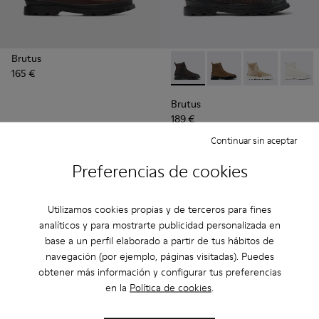
Brutus
165 €
Brutus - K300245-029 - Bota
Brutus - K300245-03
Brutus - K3002
Brutus
Brutus
189 €
Continuar sin aceptar
Añadir
Añadir
Preferencias de cookies
Utilizamos cookies propias y de terceros para fines
analíticos y para mostrarte publicidad personalizada en
base a un perfil elaborado a partir de tus hábitos de
navegación (por ejemplo, páginas visitadas). Puedes
obtener más información y configurar tus preferencias
en la
Política de cookies
.