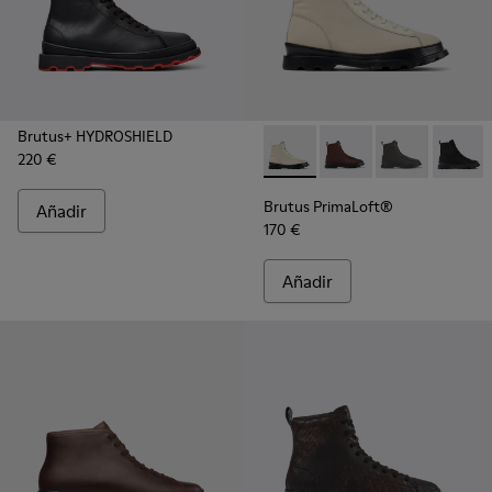
Brutus+ HYDROSHIELD
220 €
Brutus PrimaLoft® - K300427
Brutus PrimaLoft® -
Brutus PrimaL
Brutus
Brutus PrimaLoft®
Añadir
170 €
Añadir