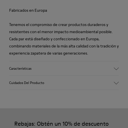
Fabricados en Europa
Tenemos el compromiso de crear productos duraderos y
resistentes con el menor impacto medioambiental posible.
Cada par está diseñado y confeccionado en Europa,
combinando materiales de la más alta calidad con la tradición y
experiencia zapatera de varias generaciones.
Características
Empeine
Cuidados Del Producto
100.0% Piel vacuna
Color
Marrón/
Suela/Características
Nuestros zapatos se han fabricado con materiales de primera
Suela de goma
calidad cuidadosamente seleccionados. El uso de productos
Plantilla
adecuados para el cuidado del calzado los protegerá y
Rebajas: Obtén un 10% de descuento
Plantilla de PU
garantizará que duren más tiempo.