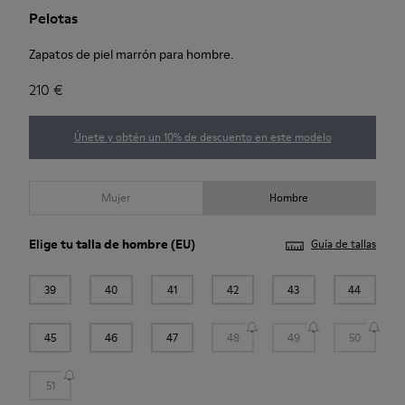
Pelotas
Zapatos de piel marrón para hombre.
210 €
Únete y obtén un 10% de descuento en este modelo
Mujer
Hombre
Elige tu
talla de hombre
(EU)
Guía de tallas
39
40
41
42
43
44
45
46
47
48
49
50
51