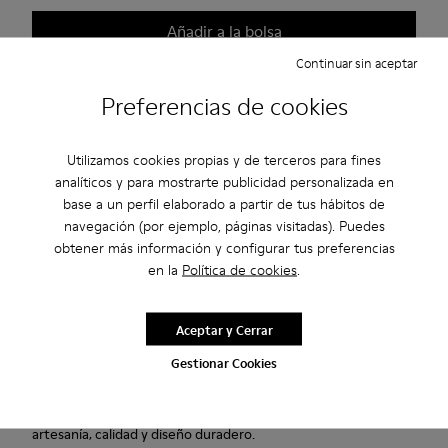
Añadir a la bolsa
Continuar sin aceptar
Preferencias de cookies
Garantía de por vida
Utilizamos cookies propias y de terceros para fines
Descripción
analíticos y para mostrarte publicidad personalizada en
base a un perfil elaborado a partir de tus hábitos de
Zapatos marrones de piel de curtición vegetal para hombre
navegación (por ejemplo, páginas visitadas). Puedes
con plantillas de PU extraíbles y suelas de goma.
obtener más información y configurar tus preferencias
en la
Política de cookies
.
Pelotas Ariel es el modelo más icónico de Camper. Con una
inconfundible suela inspirada en el deporte y compuesta por
Aceptar y Cerrar
87 esferas, cada par está fabricado a mano con pieles
europeas cosidas en 360º a la suela de goma original.
Gestionar Cookies
Nuestra Garantía de por vida es el compromiso de años de
artesanía, calidad y diseño duradero.