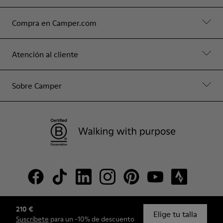
Compra en Camper.com
Atención al cliente
Sobre Camper
210 €
© Camper, 2026
Elige tu talla
Suscríbete
para un -10% de descuento