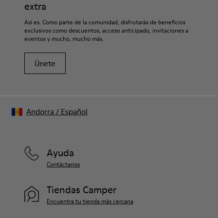
Forro
extra
67.92% Piel vacuna, 32.08% PET reciclado
Si deseas obtener información detallada sobre cómo cuidar de
Así es. Como parte de la comunidad, disfrutarás de beneficios
tu par, visita nuestra
Guía para el cuidado del calzado
.
exclusivos como descuentos, acceso anticipado, invitaciones a
eventos y mucho, mucho más.
Únete
Andorra
/
Español
Ayuda
Contáctanos
Tiendas Camper
Encuentra tu tienda más cercana