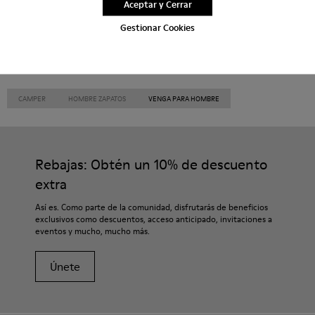
Aceptar y Cerrar
Gestionar Cookies
CAMPER
HOMBRE ZAPATOS
VENGA PARA HOMBRE
Rebajas: Obtén un 10% de descuento
extra
Así es. Como parte de la comunidad, disfrutarás de beneficios
exclusivos como descuentos, acceso anticipado, invitaciones a
eventos y mucho, mucho más.
Únete