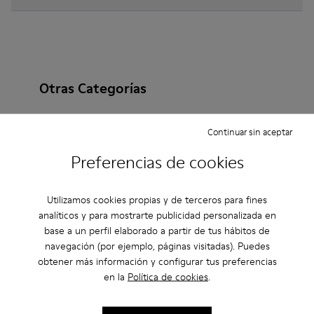
Otras Categorías
Continuar sin aceptar
Botines
Non Leather
Bailarinas
Preferencias de cookies
Zapatos de cordones
Mocasines
Clogs
Utilizamos cookies propias y de terceros para fines
Sandalias
Botas
Zapatos Planos
analíticos y para mostrarte publicidad personalizada en
base a un perfil elaborado a partir de tus hábitos de
Zapatos Casual
Zapatillas
Zapatillas de Casa
navegación (por ejemplo, páginas visitadas). Puedes
obtener más información y configurar tus preferencias
Zapatos de vestir
Plataformas / Cuñas
en la
Política de cookies
.
Zapatos de tacón