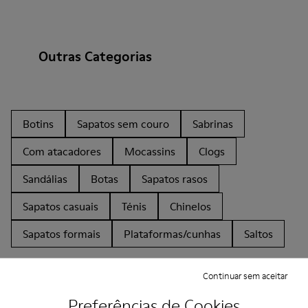
Outras Categorias
Botins
Sapatos sem couro
Sabrinas
Com atacadores
Mocassins
Clogs
Sandálias
Botas
Sapatos rasos
Sapatos casuais
Ténis
Chinelos
Sapatos formais
Plataformas/cunhas
Saltos
Continuar sem aceitar
Preferências de Cookies