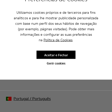
Utilizamos cookies próprios e de terceiros para fins
CAMPER
HOMEM SAPATOS
NRF PARA HOMEM
analíticos e para lhe mostrar publicidade personalizada
com base num perfil dos seus hábitos de navegação
(por exemplo, páginas visitadas). Pode obter mais
informações e configurar as suas preferências
Saldos: Obtém um desconto extra de
na
Política de Cookies
.
10%
Isso mesmo. Como parte da nossa comunidade, vais receber
Aceitar e Fechar
vantagens como descontos exclusivos, acesso antecipado e
convites para eventos.
Gerir cookies
Junta-te a nós
Portugal
/
Português