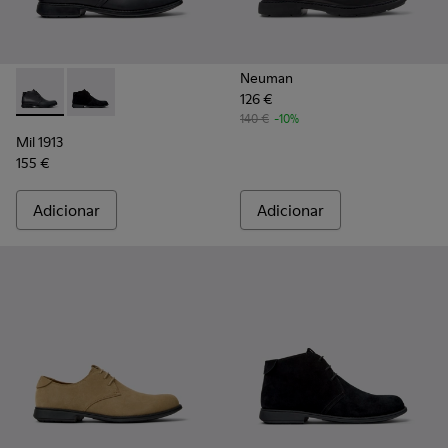
Neuman
126 €
Mil 1913 - 36587-052 - Botins em pele preta Para homem.
Mil 1913 - 36587-055 - Botins de nubuck pretos Par
140 €
-10%
Mil 1913
155 €
Adicionar
Adicionar