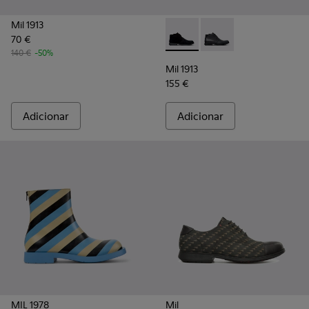
Mil 1913
70 €
Mil 1913 - 36587-055 - Boti
Mil 1913 - 36587-052 
140 €
-50%
Mil 1913
155 €
Adicionar
Adicionar
MIL 1978
Mil