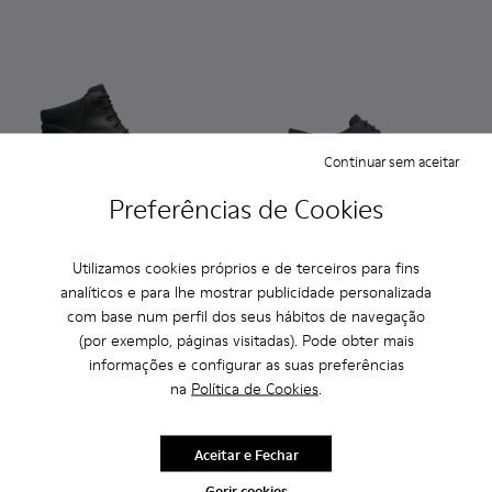
Continuar sem aceitar
Preferências de Cookies
Neuman GORE-TEX
Neuman
Utilizamos cookies próprios e de terceiros para fins
199 €
125 €
analíticos e para lhe mostrar publicidade personalizada
com base num perfil dos seus hábitos de navegação
Adicionar
Adicionar
(por exemplo, páginas visitadas). Pode obter mais
informações e configurar as suas preferências
na
Política de Cookies
.
Aceitar e Fechar
Gerir cookies