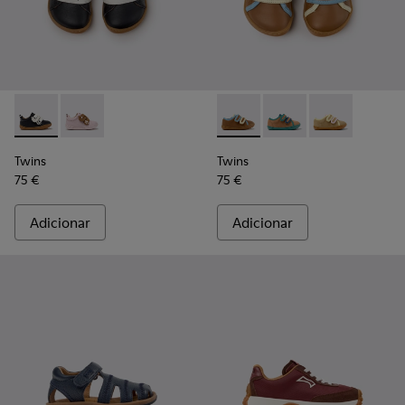
Twins - K800714-002 - Sapatilhas de pele pretas e brancas pa
Twins - K800714-001
Twins - K800666-008 - Sapati
Twins - K800666-00
Twins - K800
Twins
Twins
75 €
75 €
Adicionar
Adicionar