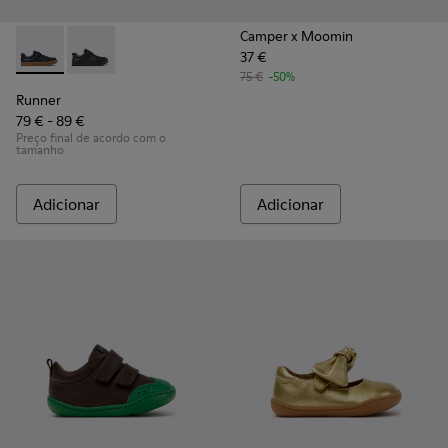
Camper x Moomin
37 €
Runner - K800319-006 - Sapatilhas azuis de pele e têxtil para
Runner - K800319-001 - Ténis pretos em pele e têxtil 
75 €
-50%
Runner
79 € - 89 €
Preço final de acordo com o
tamanho
Adicionar
Adicionar