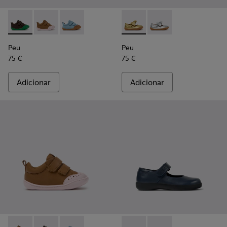
Peu - K800708-004 - Sapatos castanhos de pele para crianç
Peu - K800708-003 - Sapatos de pele castanhos para 
Peu - K800708-002
Peu - K800700-002 - Sapatos
Peu - K800700-001 - S
Peu
Peu
75 €
75 €
Adicionar
Adicionar