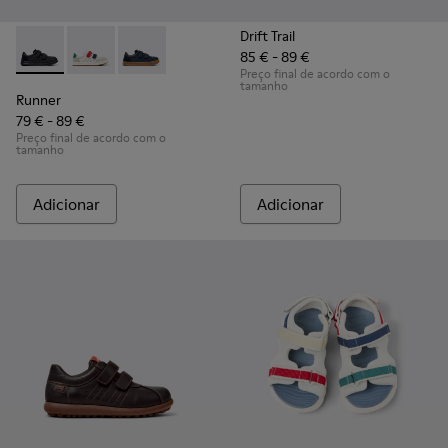
Drift Trail
85 € - 89 €
Runner - K800652-001 - Sapatilhas pretas em pele e nubuck 
Runner - K800652-007 - Sapatilhas multicoloridas em
Runner - K800652-003 - Sapatilhas azuis de pe
Preço final de acordo com o
tamanho
Runner
79 € - 89 €
Preço final de acordo com o
tamanho
Adicionar
Adicionar