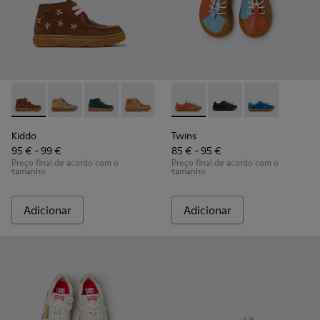
Kiddo - K900398-005 - Botins castanhos de camurça e pele p
Kiddo - K900398-004
Kiddo - K900398-002
Kiddo - K900398-001
Twins - K800707-008 - Sapati
Twins - K800707-007
Twins - K80070
Kiddo
Twins
95 € - 99 €
85 € - 95 €
Preço final de acordo com o
Preço final de acordo com o
tamanho
tamanho
Adicionar
Adicionar