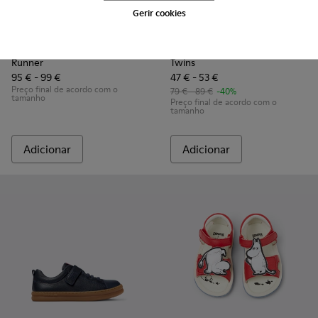
Gerir cookies
Runner - K900421-001 - Ténis de pele azuis para crianças.
Runner - K900421-002
Twins - K800652-007 - Sapati
Twins - K800652-003 -
Twins - K80065
Runner
Twins
95 € - 99 €
47 € - 53 €
Preço final de acordo com o
79 € - 89 €
-40%
tamanho
Preço final de acordo com o
tamanho
Adicionar
Adicionar