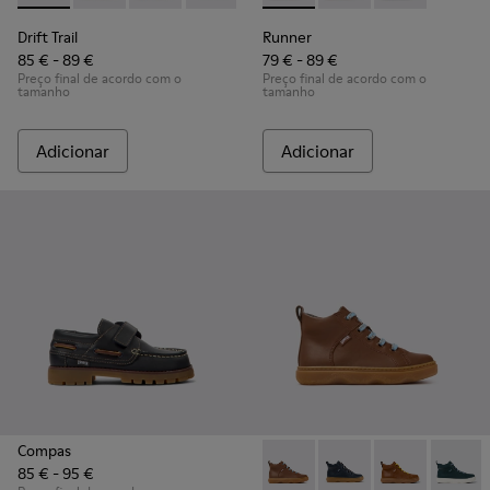
Drift Trail
Runner
85 € - 89 €
79 € - 89 €
Preço final de acordo com o
Preço final de acordo com o
tamanho
tamanho
Adicionar
Adicionar
Compas
85 € - 95 €
Kiddo - K900189-028 - Botins
Kiddo - K900189-026 -
Kiddo - K9001
Kiddo -