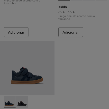
Preço final de acordo com o
tamanho
Kiddo
85 € - 95 €
Preço final de acordo com o
tamanho
Adicionar
Adicionar
Runner - K900384-001 - Sapatilhas azuis em pele e nobuck pa
Runner - K900384-002