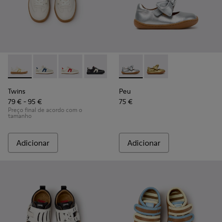
Twins - K800653-014 - Sapatilhas de pele multicoloridas para
Twins - K800653-010
Twins - K800653-008
Twins - K800653-006
Twins - K800653-003
Peu - K800700-001 - Sapatos 
Twins - K800653-002
Peu - K800700-002 - S
Twins
Peu
79 € - 95 €
75 €
Preço final de acordo com o
tamanho
Adicionar
Adicionar