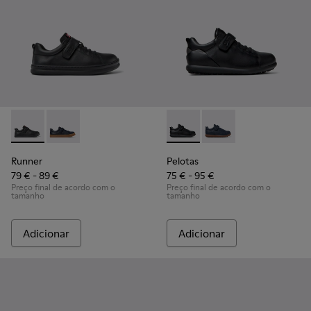
Runner - K800319-001 - Ténis pretos em pele e têxtil para cr
Runner - K800319-006 - Sapatilhas azuis de pele e têxt
Pelotas - K800316-003 - Sapa
Pelotas - K800316-0
Runner
Pelotas
79 € - 89 €
75 € - 95 €
Preço final de acordo com o
Preço final de acordo com o
tamanho
tamanho
Adicionar
Adicionar