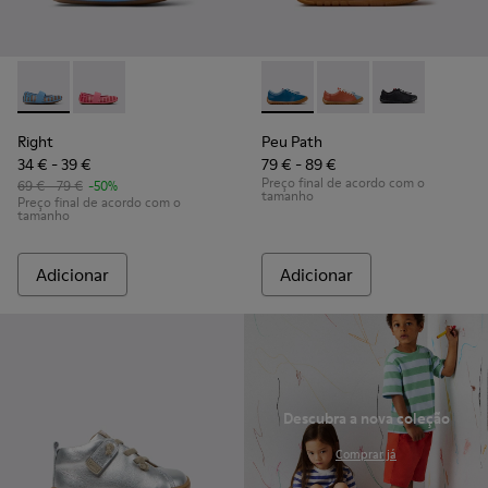
Right - K800696-002 - Bailarinas azuis em têxtil e pele para 
Right - K800696-001
Peu Path - K800707-002 - Sap
Peu Path - K800707-00
Peu Path - K8
Right
Peu Path
34 € - 39 €
79 € - 89 €
Preço final de acordo com o
69 € - 79 €
-50%
tamanho
Preço final de acordo com o
tamanho
Adicionar
Adicionar
Descubra a nova coleção
.
Comprar já