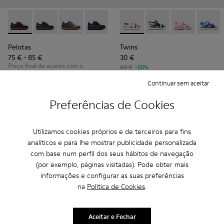
Pelotas - 80353-044 - Sapatos castanhos de pele e têxtil par
Pelotas - 80353-043
Pelotas - 80353-037
Pelotas - 80353-009
Twins - K800590-010 - Sandáli
Twins - K800590-011 - 
Twins - K800
Twins 
Pelotas
Twins
75 € - 85 €
30 €
Preço final de acordo com o
60 €
-50%
tamanho
Continuar sem aceitar
Adicionar
Adicionar
Preferências de Cookies
Utilizamos cookies próprios e de terceiros para fins
analíticos e para lhe mostrar publicidade personalizada
com base num perfil dos seus hábitos de navegação
(por exemplo, páginas visitadas). Pode obter mais
informações e configurar as suas preferências
na
Política de Cookies
.
Aceitar e Fechar