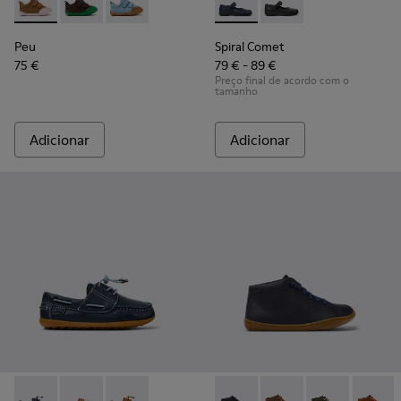
Peu - K800708-003 - Sapatos de pele castanhos para crianç
Peu - K800708-004 - Sapatos castanhos de pele para 
Peu - K800708-002
Spiral Comet - 80356-031 - Sa
Spiral Comet - 80356
Peu
Spiral Comet
75 €
79 € - 89 €
Preço final de acordo com o
tamanho
Adicionar
Adicionar