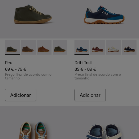
Peu - 90019-130 - Botins de pele verdes para crianças.
Peu - 90019-131
Peu - 90019-126
Peu - 90019-125
Peu - 90019-124
Drift Trail - K800548-032 - Sa
Peu - 90019-123
Drift Trail - K800548-
Peu - 90019-122
Drift Trail - 
Peu - 900
Drift T
Peu
Peu
Drift Trail
69 € - 79 €
85 € - 89 €
Preço final de acordo com o
Preço final de acordo com o
tamanho
tamanho
Adicionar
Adicionar