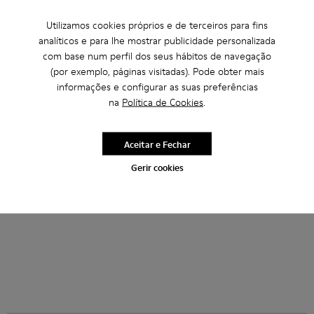
Utilizamos cookies próprios e de terceiros para fins
analíticos e para lhe mostrar publicidade personalizada
com base num perfil dos seus hábitos de navegação
TORNADO - A500043-008 - Multicolor
TORNADO - A500043-009 - Multicolor
TORNADO - A500043-007 - Multicolor
TORNADO - A500043-006 - Grey
TORNADO - A500043-002 - Mul
TORNADO - A500043-009 - M
TORNADO - A500043-001
TORNADO - A500043-
TORNADO - A5
TORNAD
(por exemplo, páginas visitadas). Pode obter mais
informações e configurar as suas preferências
TORNADO
TORNADO
na
Política de Cookies
.
252 €
252 €
360 €
-30%
360 €
-30%
Aceitar e Fechar
Adicionar
Adicionar
Gerir cookies