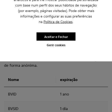
com base num perfil dos seus hábitos de navegação
oct8ne-checkdomain-result
Session
(por exemplo, páginas visitadas). Pode obter mais
informações e configurar as suas preferências
na
Política de Cookies
.
1
2
Aceitar e Fechar
Estatísticas
Off
Gerir cookies
Os cookies de estatística ajudam os proprietários de
websites a entenderem como os visitantes interagem
com os websites, recolhendo e divulgando informações
de forma anónima.
Nome
expiração
BVID
1 ano
BVSID
1 dia