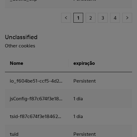
1
2
3
4
Unclassified
Other cookies
Nome
expiração
io_f604be51-ccf5-4d26-9cc2-3c44e1fdceb9
Persistent
jsConfig-f87c674f3e18462ba19be8dba91ac2cf
1 dia
tsid-f87c674f3e18462ba19be8dba91ac2cf
1 dia
tuid
Persistent