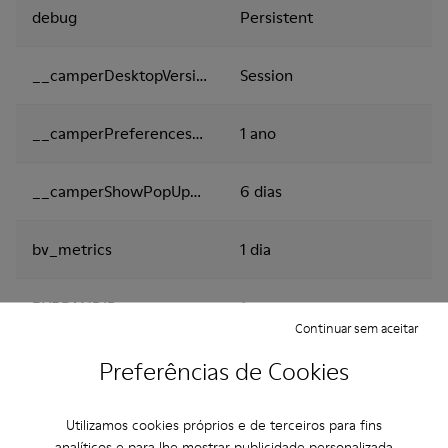
debug
Persistent
__camperDesktopVersion
Session
__camperPreferencesCookies
1 ano
__camperShowPopUpNews
6 dias
bv_metrics
1 dia
BVBRANDID
1 ano
Continuar sem aceitar
BVBRANDSID
1 dia
Preferências de Cookies
i18next
Session
Utilizamos cookies próprios e de terceiros para fins
analíticos e para lhe mostrar publicidade personalizada