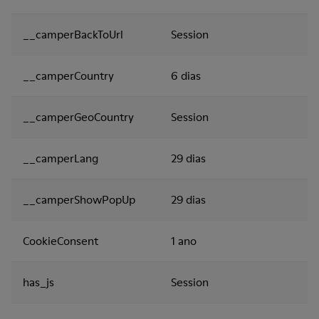
__camperBackToUrl
Session
__camperCountry
6 dias
__camperGeoCountry
Session
__camperLang
29 dias
__camperShowPopUp
29 dias
CookieConsent
1 ano
has_js
Session