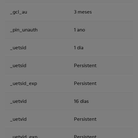
_gcl_au
3 meses
_pin_unauth
1 ano
_uetsid
1 dia
_uetsid
Persistent
_uetsid_exp
Persistent
_uetvid
16 dias
_uetvid
Persistent
_uetvid_exp
Persistent