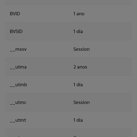
BVID
1 ano
BVSID
1 dia
__mxsv
Session
__utma
2 anos
__utmb
1 dia
__utmc
Session
__utmt
1 dia