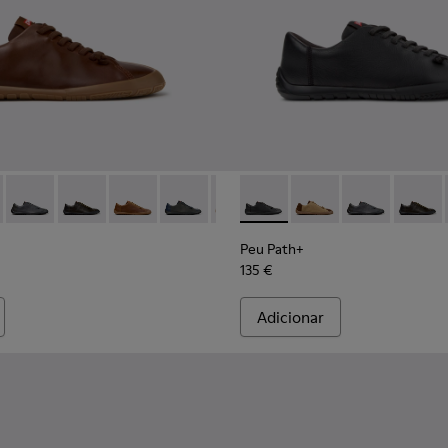
K101114-011 - Sapatos de couro castanho Para homem.
ath+ - K101114-014 - Sapatos de camurça castanhos Para home
Peu Path+ - K101114-013 - Sapatos de pele cinzenta Para hom
Peu Path+ - K101114-012
Peu Path+ - K101114-010
Peu Path+ - K101114-009
Peu Path+ - K101114-007
Peu Path+ - K101114-002 - S
Peu Path+ - K101114-006
Peu Path+ - K101114-
Peu Path+ - K1011
Peu Path+ - K1
Peu Path+ 
Peu Pat
Peu 
Peu Path+
135 €
Adicionar