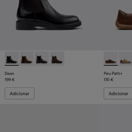
Dean - K300492-001 - Botins de pele pretos Para homem.
Dean - K300492-007
Dean - K300492-005
Dean - K300492-004
Peu Path+ - 
Peu P
Dean
Peu Path+
199 €
135 €
Adicionar
Adicionar