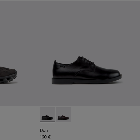
 homem.
Sapatilhas pretas em materiais técnicos reciclados Para homem
-011 - Ténis azuis em materiais técnicos reciclados Para homem
5
K101109-010
1114-004
sima - K101109-007 - Sapatilhas castanhas em materiais técnic
s - K101114-002 - Sapatos de pele pretos Para homem.
Twins - K101114-001
Don - K101140-001 - Sapatos de pele preta 
Don - K101140-003
Don
160 €