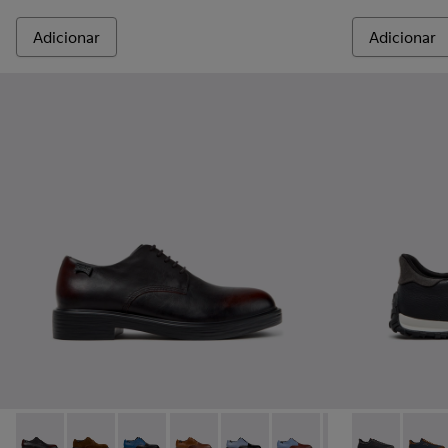
Adicionar
Adicionar
Dean - K100979-022 - Sapatos de pele preta Para homem.
Dean - K100979-027
Dean - K100979-026 - Sapatos de pele multic
Dean - K100979-025 - Sapatos de pele
Dean - K100979-016
Dean - K100979-015
Dean - K100979-
Drift Walk - 
Dean - K1
Drift 
De