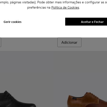
emplo, páginas visitadas). Pode obter mais informações e configurar as s
preferências na
Política de Cookies
.
omem.
956-003
068-016 - Sapatilhas de pele e nobuck multicor Para homem.
- K100956-002
 - K101068-015
Twins - K101068-011
Twins - K101068-008
Twins - K101068-005
Twins - K101068-004
Twins - K101068-003
Drift Walk - K101097-007 - 
Twins - K101068-002
Drift Walk - K101097-
Twins - K101068-0
Drift Walk - K
Drift W
Gerir cookies
Aceitar e Fechar
Drift Walk
135 €
Adicionar