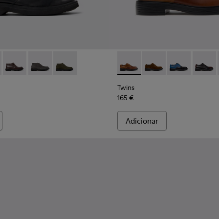
os Para homem.
0513-001 - Botins de pele preta Para homem.
n - K300513-006
Norman - K300513-005
Norman - K300513-003
Norman - K300513-002
Twins - K100979-025 - Sapat
Twins - K100979-027
Twins - K10097
Twins -
Twins
165 €
Adicionar