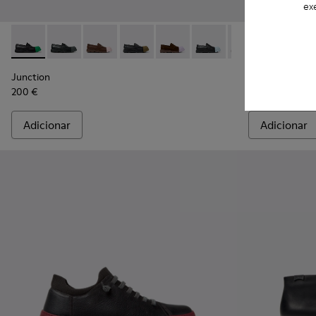
ex
Junction - K100956-014 - Mocassins em pele preta Para h
Junction - K100956-012
Junction - K100956-010
Junction - K100956-009
Junction - K100956-005
Junction - K100956-004
Junction - K100
Twins - K101
Junction 
Twins
Junction
Twins
200 €
185 €
Adicionar
Adicionar