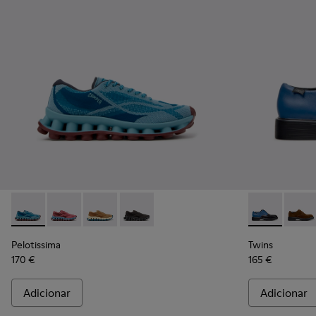
Pelotissima - K101109-011 - Ténis azuis em materiais técnic
Pelotissima - K101109-010
Pelotissima - K101109-007 - Sapatilhas casta
Pelotissima - K101109-006 - Sapatilhas
Twins - K100
Twins
Pelotissima
Twins
170 €
165 €
Adicionar
Adicionar