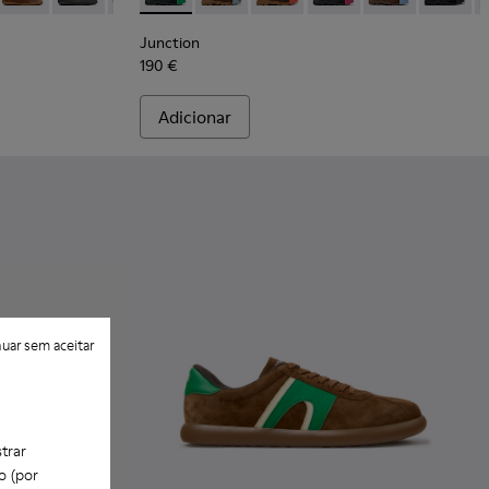
Junction
190 €
Adicionar
uar sem aceitar
trar
o (por