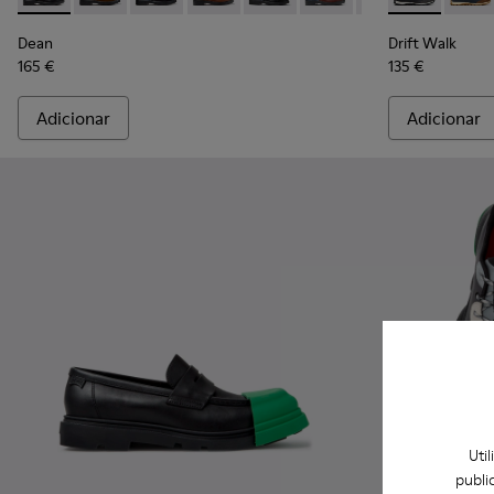
Dean
Drift Walk
165 €
135 €
Adicionar
Adicionar
Uti
publi