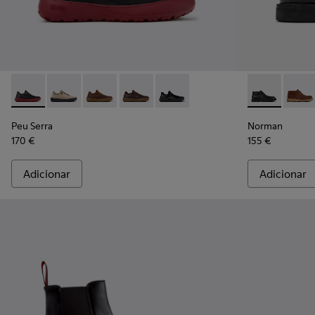
Peu Serra - K101075-013 - Sapatos em pele e têxtil cinzent
Peu Serra - K101075-011
Peu Serra - K101075-010
Peu Serra - K101075-005
Peu Serra - K101075-001
Norman - K30
Norma
Peu Serra
Norman
170 €
155 €
Adicionar
Adicionar