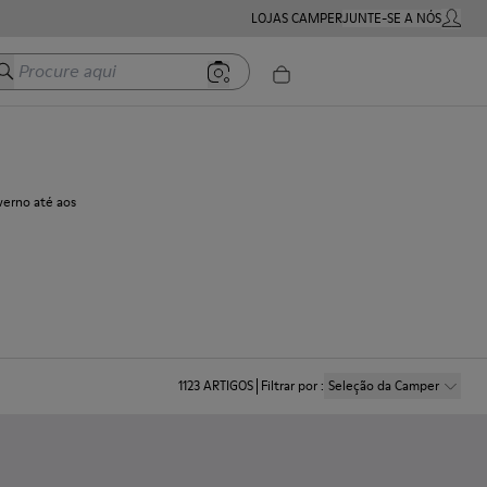
LOJAS CAMPER
JUNTE-SE A NÓS
MINHA 
Procure aqui
verno até aos
1123
ARTIGOS
Filtrar por
:
Seleção da Camper