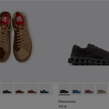
le e nobuck Para homem.
114-014 - Sapatos de camurça castanhos Para homem.
- K101114-013 - Sapatos de pele cinzenta Para homem.
Twins - K101114-012
Twins - K101114-011 - Sapatos de couro castanho Para
Twins - K101114-010
Twins - K101114-009
Twins - K101114-007
Pelotissima - K101109-006 - 
Twins - K101114-006
Pelotissima - K101109
Twins - K101114-00
Pelotissima - 
Twins - K10
Pelotis
Twin
Pelotissima
170 €