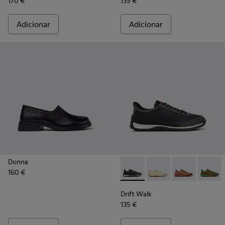
170 €
135 €
Adicionar
Adicionar
Donna
160 €
Drift Walk - K201885-009 - S
Drift Walk - K201885
Drift Walk - K
Drift W
Drift Walk
135 €