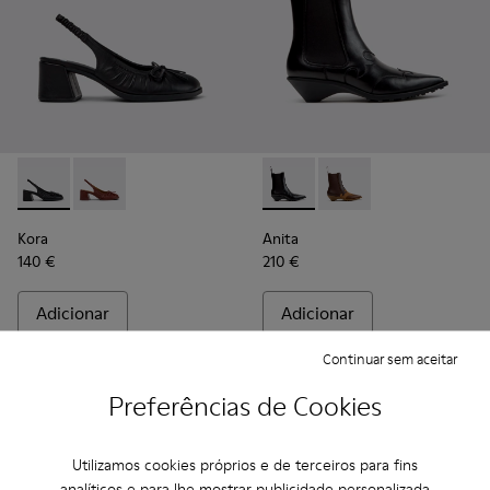
Kora - K201896-001 - Sapatos semiabertos em pele preta pa
Kora - K201896-002 - Sapatos semiabertos em pele b
Anita - K400840-001 - Botins
Anita - K400840-002
Kora
Anita
140 €
210 €
Adicionar
Adicionar
Continuar sem aceitar
Preferências de Cookies
Utilizamos cookies próprios e de terceiros para fins
analíticos e para lhe mostrar publicidade personalizada