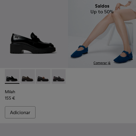
Saldos
Up to 50%
Comprar já
Milah - K201425-002 - Mocassins de pele pretos Para mulher
Milah - K201425-037
Milah - K201425-036
Milah - K201425-033
Milah - K201425-007
Milah
155 €
Adicionar