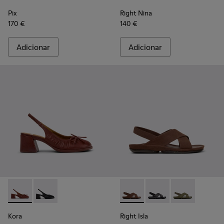
Pix
Right Nina
170 €
140 €
Adicionar
Adicionar
Kora - K201896-002 - Sapatos semiabertos em pele bordeau
Kora - K201896-001 - Sapatos semiabertos em pele pr
Right Isla - K201926-002 - S
Right Isla - K201926-
Right Isla - K
Kora
Right Isla