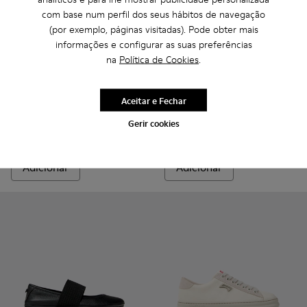
com base num perfil dos seus hábitos de navegação
(por exemplo, páginas visitadas). Pode obter mais
informações e configurar as suas preferências
na
Política de Cookies
.
Casi Myra - K201253-057 - Sabrinas de pele castanhas Para m
Casi Myra - K201253-058
Casi Myra - K201253-056
Casi Myra - K201253-049
Casi Myra - K201253-046
Camper x ISSEY MIYAKE - Ann
Casi Myra - K201253-041 
Camper x ISSEY MIYA
Casi Myra - K201
Camper x ISSE
Casi Myra
Aceitar e Fechar
Casi Myra
Camper x ISSEY MIYAKE - Anna
Gerir cookies
140 €
230 €
Adicionar
Adicionar