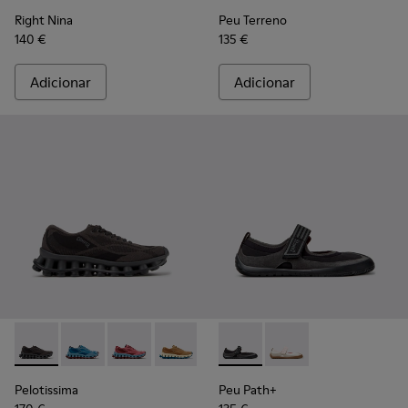
Right Nina
Peu Terreno
140 €
135 €
Adicionar
Adicionar
Pelotissima - K201922-006 - Ténis pretos e cinzentos em PET
Pelotissima - K201922-011 - Sapatilhas azuis em PET r
Pelotissima - K201922-010 - Ténis bordeaux e
Pelotissima - K201922-007 - Sapatilhas
Peu Path+ - K201987-001 - Ba
Peu Path+ - K201987
Pelotissima
Peu Path+