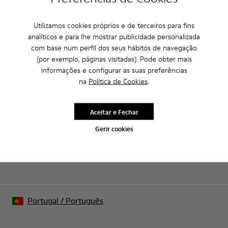
Utilizamos cookies próprios e de terceiros para fins
CAMPER
HOMEM SAPATOS
PARA HOMEM
analíticos e para lhe mostrar publicidade personalizada
com base num perfil dos seus hábitos de navegação
(por exemplo, páginas visitadas). Pode obter mais
informações e configurar as suas preferências
Saldos: Obtém um desconto extra de
na
Política de Cookies
.
10%
Isso mesmo. Como parte da nossa comunidade, vais receber
Aceitar e Fechar
vantagens como descontos exclusivos, acesso antecipado e
convites para eventos.
Gerir cookies
Junta-te a nós
Portugal
/
Português