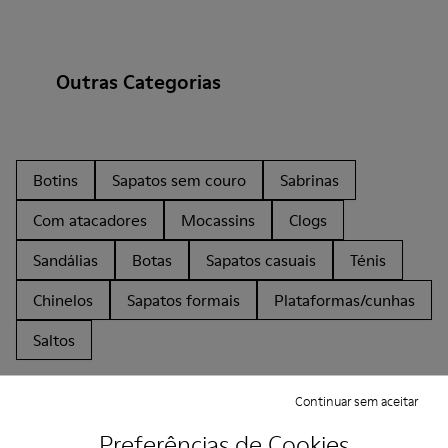
Outras Categorias
Botins
Sapatos sem couro
Sabrinas
Com atacadores
Mocassins
Clogs
Sandálias
Botas
Sapatos casuais
Ténis
Chinelos
Sapatos formais
Plataformas/cunhas
Saltos
Continuar sem aceitar
Preferências de Cookies