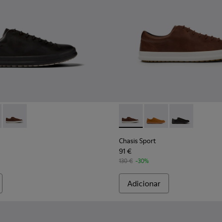
 homem.
Para homem.
 - K100373-008 - Sapatos em pele preta Para homem.
s Sport - K100373-042 - Sapatos em nobuck castanhos para ho
Chasis Sport - K100373-023 - Sapatos de pele castanha Para 
Chasis Sport - K100373-023 
Chasis Sport - K1003
Chasis Sport -
Chasis Sport
91 €
130 €
-30%
Adicionar