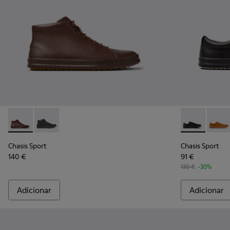
Chasis Sport - K300236-022 - Botins em pele castanha Para
Chasis Sport - K300236-004 - Botins de pele preta 
Chasis Sport
Chasi
Chasis Sport
Chasis Sport
140 €
91 €
130 €
-30%
Adicionar
Adicionar