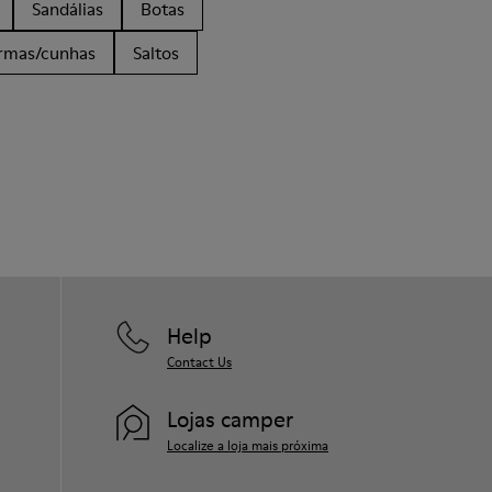
Sandálias
Botas
ormas/cunhas
Saltos
Help
Contact Us
Lojas camper
Localize a loja mais próxima