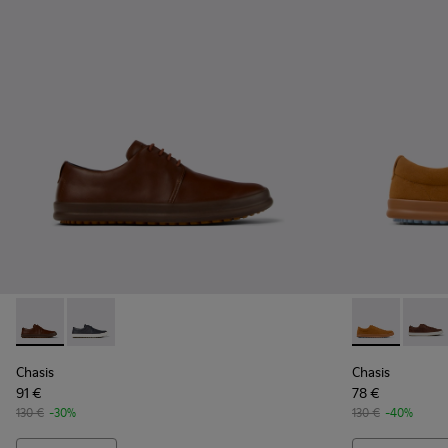
Chasis - K100836-016 - Sapatos de pele castanha Para home
Chasis - K100836-011 - Sapatos de pele azuis Para h
Chasis - K10
Chasis
Chasis
Chasis
91 €
78 €
130 €
-30%
130 €
-40%