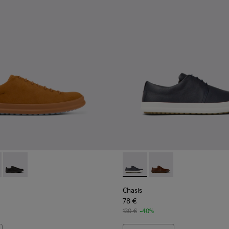
m.
omem.
0373-042 - Sapatos em nobuck castanhos para homem
 - K100373-023 - Sapatos de pele castanha Para homem.
Chasis - K100373-008 - Sapatos em pele preta Para homem.
Chasis - K100836-011 - Sapat
Chasis - K100836-016
Chasis
78 €
130 €
-40%