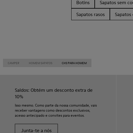
Botins
Sapatos sem co
Sapatos rasos
Sapatos 
CAMPER
HOMEM SAPATOS
CHS PARA HOMEM
Saldos: Obtém um desconto extra de
10%
Isso mesmo. Como parte da nossa comunidade, vais
receber vantagens como descontos exclusivos,
acesso antecipado e convites para eventos.
Junta-te a nós