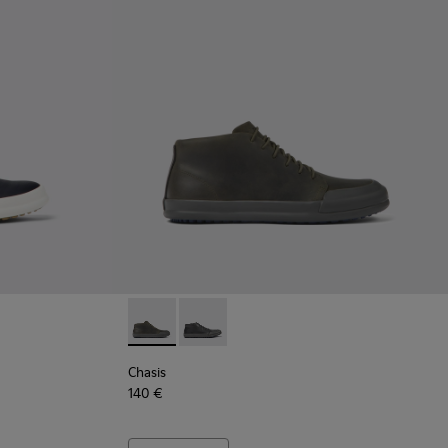
os de pele azuis Para homem.
 - Sapatos de pele castanha Para homem.
Chasis - K300432-003 - Botins em couro ve
Chasis - K300432-001 - Botins em co
Chasis
140 €