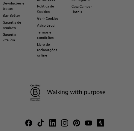
Devoluções e
Política de
Casa Camper
trocas
Cookies
Hotels
Buy Better
Gerir Cookies
Garantia de
Aviso Legal
produto
Termos e
Garantia
condições
vitalícia
Livro de
reclamações
online