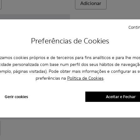
Adicionar
Contin
Preferências de Cookies
lizamos cookies próprios e de terceiros para fins analíticos e para lhe mos
cidade personalizada com base num perfil dos seus hábitos de navegaçã
emplo, páginas visitadas). Pode obter mais informações e configurar as s
preferências na
Política de Cookies
.
Gerir cookies
Aceitar e Fechar
0432-001 - Botins em couro pretos para homem
s - K300432-003 - Botins em couro verde-escuros para homem