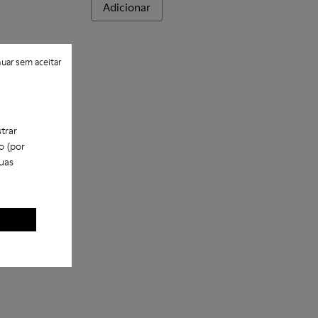
Adicionar
uar sem aceitar
trar
o (por
uas