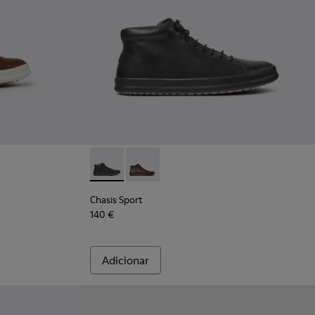
mem
homem.
- Sapatos de pele castanha Para homem.
73-042 - Sapatos em nobuck castanhos para homem
 K100373-008 - Sapatos em pele preta Para homem.
Chasis Sport - K300236-004 - Botins de pel
Chasis Sport - K300236-022 - Botins
Chasis Sport
140 €
Adicionar