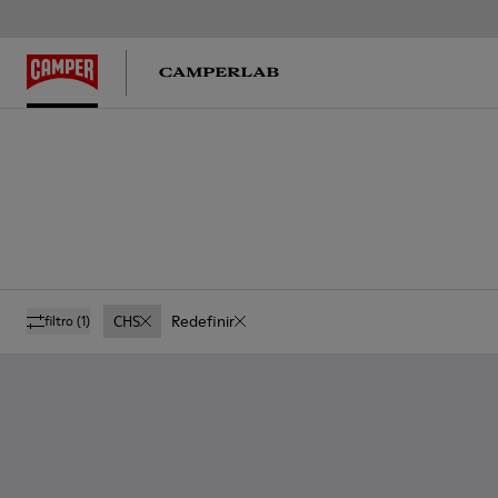
CHS
Redefinir
filtro
(1)