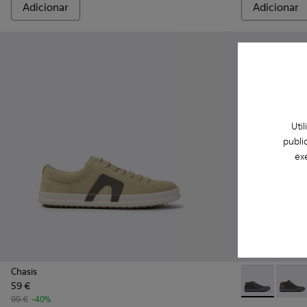
Adicionar
Adicionar
Uti
publi
ex
Chasis
59 €
Chasis - K30
Chasi
99 €
-40%