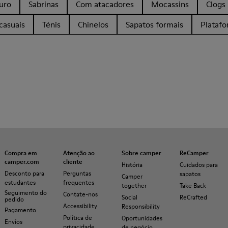
uro
Sabrinas
Com atacadores
Mocassins
Clogs
casuais
Ténis
Chinelos
Sapatos formais
Plataf
Compra em
Atenção ao
Sobre camper
ReCamper
camper.com
cliente
História
Cuidados para
Desconto para
Perguntas
sapatos
Camper
estudantes
frequentes
together
Take Back
Seguimento do
Contate-nos
Social
ReCrafted
pedido
Accessibility
Responsibility
Pagamento
Política de
Oportunidades
Envíos
privacidade
de negócio