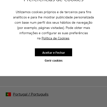
Utilizamos cookies próprios e de terceiros para fins
CAMPER
HOMEM SAPATOS
BRK PARA HOMEM
analíticos e para lhe mostrar publicidade personalizada
com base num perfil dos seus hábitos de navegação
(por exemplo, páginas visitadas). Pode obter mais
informações e configurar as suas preferências
Saldos: Obtém um desconto extra de
na
Política de Cookies
.
10%
Isso mesmo. Como parte da nossa comunidade, vais receber
Aceitar e Fechar
vantagens como descontos exclusivos, acesso antecipado e
convites para eventos.
Gerir cookies
Junta-te a nós
Portugal
/
Português