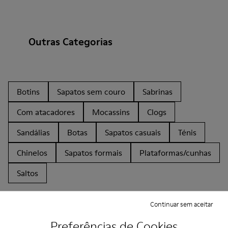
Outras Categorias
Botins
Sapatos sem couro
Sabrinas
Com atacadores
Mocassins
Clogs
Sandálias
Botas
Sapatos casuais
Ténis
Chinelos
Sapatos formais
Plataformas/cunhas
Saltos
Continuar sem aceitar
Preferências de Cookies