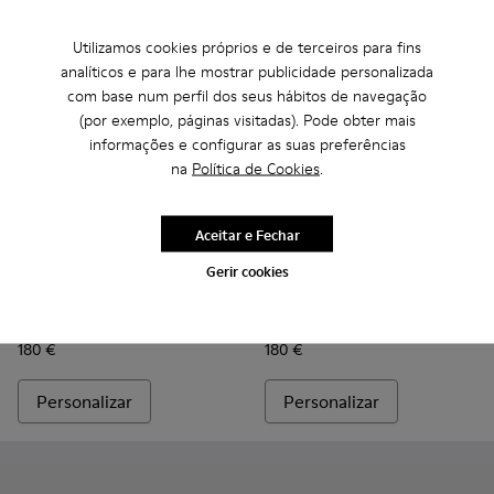
Utilizamos cookies próprios e de terceiros para fins
analíticos e para lhe mostrar publicidade personalizada
com base num perfil dos seus hábitos de navegação
(por exemplo, páginas visitadas). Pode obter mais
informações e configurar as suas preferências
na
Política de Cookies
.
Aceitar e Fechar
Gerir cookies
Custom Roku - K100953-999-R002 - Ténis desmontados pa
Custom Roku - K100953-007 - Ténis verdes, azuis p
Custom Roku - K100953-003 - Sapatilhas têxt
Custom Roku - K100953-001 - Sapatilha
Custom Roku - K100953-010 - T
Custom Roku - K100953-010 
Custom Roku - K100953-
Custom Roku - K100953
Custom Roku - K
Custom Roku -
Custom Ro
Custom
Cu
Custom Roku
Custom Roku
180 €
180 €
Personalizar
Personalizar