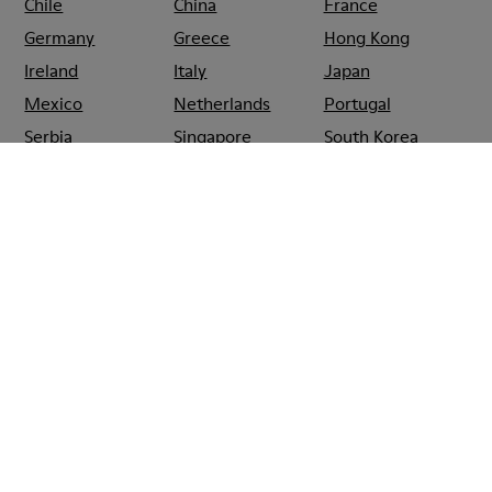
Chile
China
France
Germany
Greece
Hong Kong
Ireland
Italy
Japan
Mexico
Netherlands
Portugal
Serbia
Singapore
South Korea
Spain
Switzerland
Taiwan
Thailand
Turkey
United Arab
Emirates
United Kingdom
Usa
CAMPER
SHOPS
ESPAÑA
OVIEDO
CAMPER EL CORTE INGLÉS
OVIEDO
Rebajas: Obtén un 10% de descuento
extra