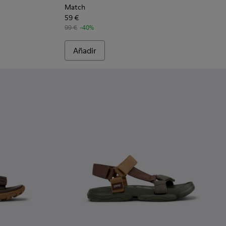
Match
59 €
99 €
-40%
Añadir