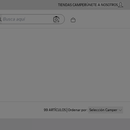
TIENDAS CAMPER
ÚNETE A NOSOTROS
MI CUE
usca aquí
99
ARTÍCULOS
Ordenar por
:
Selección Camper