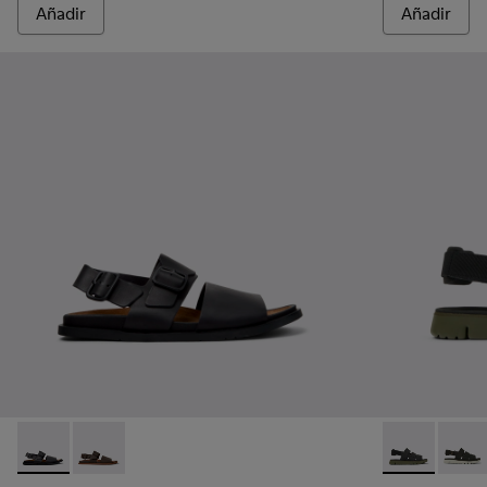
Añadir
Añadir
Lluc Sandal - K101092-001 - Sandalias de piel negras para ho
Lluc Sandal - K101092-002 - Sandalias de piel marron
Oruga - K1004
Oruga