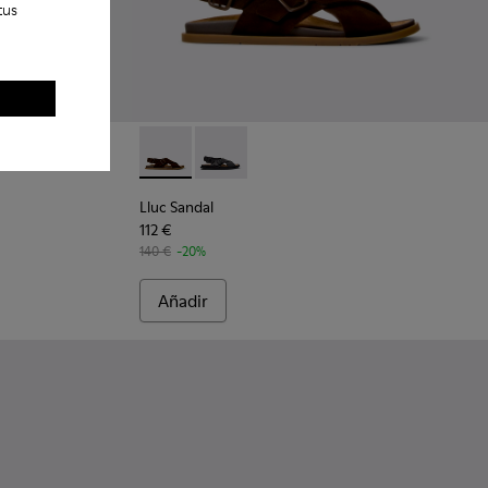
tus
.
- Sandalias sintéticas marrones para hombre.
046-001
Lluc Sandal - K101093-001 - Sandalias de an
Lluc Sandal - K101093-004 - Sandalias
Lluc Sandal
112 €
140 €
-20%
Añadir