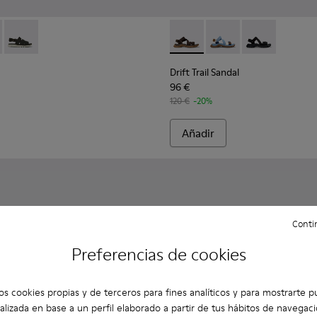
re.
les para hombre.
70-004 - Sandalias de piel y tejido marrones para hombre.
- K100470-013 - Sandalias de piel y tejido negras para hombre.
Oruga - K100470-006
Drift Trail Sandal - K101039-
Drift Trail Sandal - K
Drift Trail San
Drift Trail Sandal
96 €
120 €
-20%
Añadir
Contin
Preferencias de cookies
os cookies propias y de terceros para fines analíticos y para mostrarte p
alizada en base a un perfil elaborado a partir de tus hábitos de navegaci