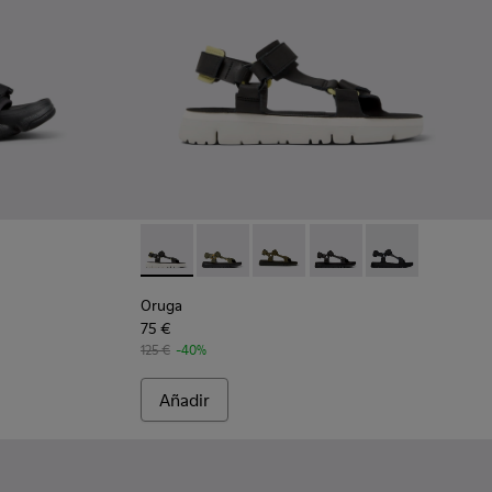
as para hombre.
Sandalias de tejido negras para hombre.
3-002 - Sandalias tejido verdes para hombre.
Oruga - K100416-023 - Multicolor
Oruga - K100416-022
Oruga - K100416-016
Oruga - K100416-011
Oruga - K10041
Oruga
75 €
125 €
-40%
Añadir