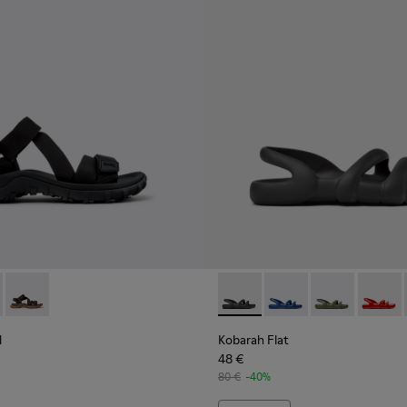
a hombre.
ido multicolor para hombre.
s de tejido marrones para hombre.
004
01048-003 - Sandalias de PET reciclado multicolor para hombre
andal - K101039-001 - Sandalias de tejido negras para hombre.
Trail Sandal - K101039-010
Drift Trail Sandal - K101039-007 - Sandalias tejido marrones p
Kobarah Flat - K100957-001 -
Kobarah Flat - K10095
Kobarah Flat -
Kobarah
l
Kobarah Flat
48 €
80 €
-40%