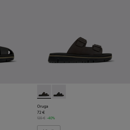
ombre.
ara hombre.
as para hombre.
ias negras de piel y tejido para hombre.
 Sandalias de piel y tejido marrones para hombre.
Oruga - K100286-004 - Sandalias de piel ma
Oruga - K100286-005 - Sandalias de p
Oruga
72 €
120 €
-40%