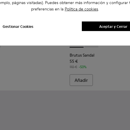
emplo, páginas visitadas). Puedes obtener más información y configurar 
preferencias en la
Política de cookies
.
Gestionar Cookies
Aceptar y Cerrar
para hombre.
ido para hombre.
 K101093-004 - Sandalias de piel negras para hombre.
andal - K101093-001 - Sandalias de ante marrones para hombre
Brutus Sandal - K101046-002 
Brutus Sandal - K101
Brutus Sandal
55 €
110 €
-50%
Añadir