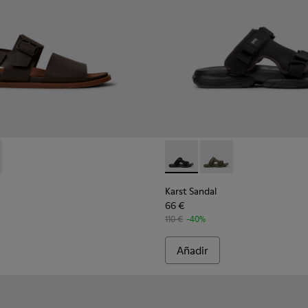
s para hombre.
rojas.
13 - Sandalias blancas.
00957-012 - Sandalias amarillas.
 K101092-002 - Sandalias de piel marrones para hombre.
lat - K100957-006
andal - K101092-001 - Sandalias de piel negras para hombre.
arah Flat - K100957-005
Kobarah Flat - K100957-004 - Sandalia multicolor unisex
Kobarah Flat - K100957-003
Kobarah Flat - K100957-001 - Sandalias negr
Karst Sandal - K101103-001 - 
Karst Sandal - K10110
Karst Sandal
66 €
110 €
-40%
Añadir