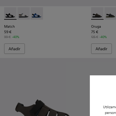
Match - K100539-001 - Sandalias de tejido negras para homb
Match - K100539-013
Match - K100539-011 - Sandalias de tejido azu
Oruga - K1004
Oruga 
Match
Oruga
59 €
75 €
99 €
-40%
125 €
-40%
Añadir
Añadir
Utilizam
person