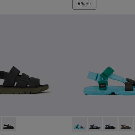
Añadir
mbre.
es para hombre.
70-013 - Sandalias de piel y tejido negras para hombre.
 - K100470-006
Oruga - K100470-004 - Sandalias de piel y tejido marrones pa
Karst Sandal - K101048-003 -
Karst Sandal - K1010
Karst Sandal -
Karst S