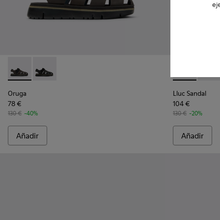
ej
Oruga - K100285-006 - Sandalias de piel y tejido marrones 
Oruga - K100285-007 - Sandalias negras de piel y tej
Lluc Sandal -
Lluc S
Oruga
Lluc Sandal
78 €
104 €
130 €
-40%
130 €
-20%
Añadir
Añadir