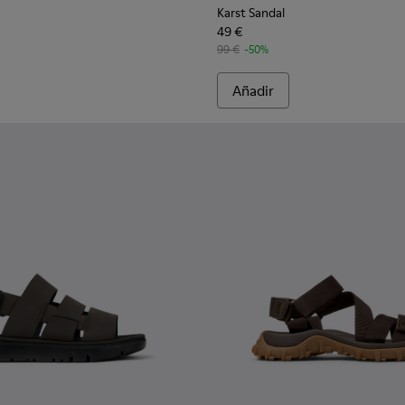
Karst Sandal
49 €
99 €
-50%
Añadir