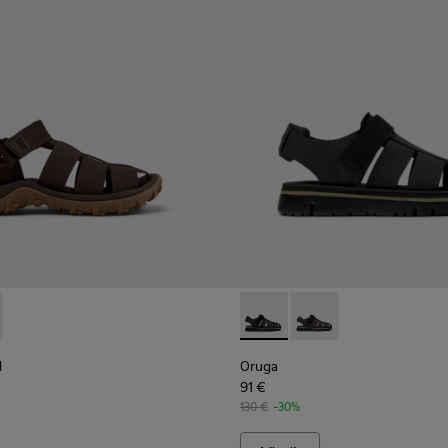
ndalias blancas.
2 - Sandalias amarillas.
00957-011 - Sandalias azules.
andal - K101090-002 - Sandalias de piel y tejido marrones para h
lat - K100957-006
Trail Sandal - K101090-001 - Sandalias de piel y tejido negras p
arah Flat - K100957-005
Kobarah Flat - K100957-004 - Sandalia multicolor unisex
Kobarah Flat - K100957-003
Kobarah Flat - K100957-001 - Sandalias negr
Oruga - K100285-007 - Sandal
Oruga - K100285-006 -
l
Oruga
91 €
130 €
-30%